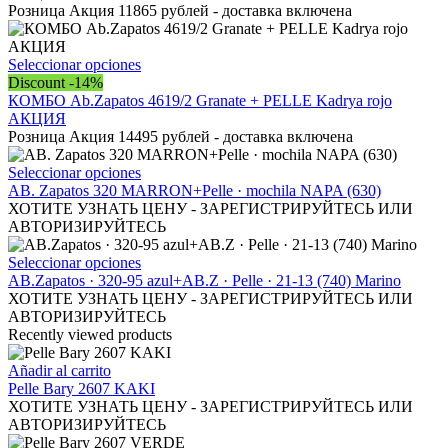
variantes.
Розница Акция 11865 рублей - доставка включена
Las
opciones
se
Este
Seleccionar opciones
pueden
producto
Discount -14%
elegir
tiene
КОМБО Ab.Zapatos 4619/2 Granate + PELLE Kadrya rojo
en
múltiples
АКЦИЯ
la
variantes.
Розница Акция 14495 рублей - доставка включена
página
Las
de
opciones
Este
Seleccionar opciones
producto
se
producto
AB. Zapatos 320 MARRON+Pelle · mochila NAPA (630)
pueden
tiene
ХОТИТЕ УЗНАТЬ ЦЕНУ - ЗАРЕГИСТРИРУЙТЕСЬ ИЛИ
elegir
múltiples
АВТОРИЗИРУЙТЕСЬ
en
variantes.
la
Las
Este
Seleccionar opciones
página
opciones
producto
AB.Zapatos · 320-95 azul+AB.Z · Pelle · 21-13 (740) Marino
de
se
tiene
ХОТИТЕ УЗНАТЬ ЦЕНУ - ЗАРЕГИСТРИРУЙТЕСЬ ИЛИ
producto
pueden
múltiples
АВТОРИЗИРУЙТЕСЬ
elegir
variantes.
Recently viewed products
en
Las
la
opciones
Añadir al carrito
página
se
Pelle Bary 2607 KAKI
de
pueden
ХОТИТЕ УЗНАТЬ ЦЕНУ - ЗАРЕГИСТРИРУЙТЕСЬ ИЛИ
producto
elegir
АВТОРИЗИРУЙТЕСЬ
en