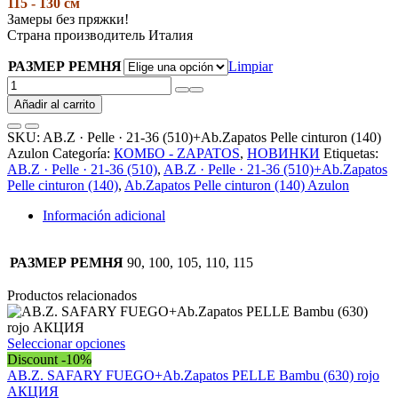
115 - 130 см
Замеры без пряжки!
Страна производитель Италия
РАЗМЕР РЕМНЯ
Limpiar
AB.Z
·
Añadir al carrito
Pelle
·
SKU:
AB.Z · Pelle · 21-36 (510)+Ab.Zapatos Pelle cinturon (140)
21-
Azulon
Categoría:
КОМБО - ZAPATOS
,
НОВИНКИ
Etiquetas:
36
AB.Z · Pelle · 21-36 (510)
,
AB.Z · Pelle · 21-36 (510)+Ab.Zapatos
(510)+Ab.Zapatos
Pelle cinturon (140)
,
Ab.Zapatos Pelle cinturon (140) Azulon
Pelle
cinturon
Información adicional
(140)
Azulon
cantidad
РАЗМЕР РЕМНЯ
90, 100, 105, 110, 115
Productos relacionados
Este
Seleccionar opciones
producto
Discount -10%
tiene
AB.Z. SAFARY FUEGO+Ab.Zapatos PELLE Bambu (630) rojo
múltiples
АКЦИЯ