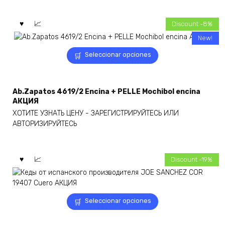
se
pueden
elegir
Discount -8%
en
New!
la
Este
página
Seleccionar opciones
producto
de
tiene
producto
múltiples
Ab.Zapatos 4619/2 Encina + PELLE Mochibol encina
variantes.
АКЦИЯ
Las
ХОТИТЕ УЗНАТЬ ЦЕНУ - ЗАРЕГИСТРИРУЙТЕСЬ ИЛИ
opciones
АВТОРИЗИРУЙТЕСЬ
se
pueden
elegir
en
Discount -19%
la
página
de
Este
producto
Seleccionar opciones
producto
tiene