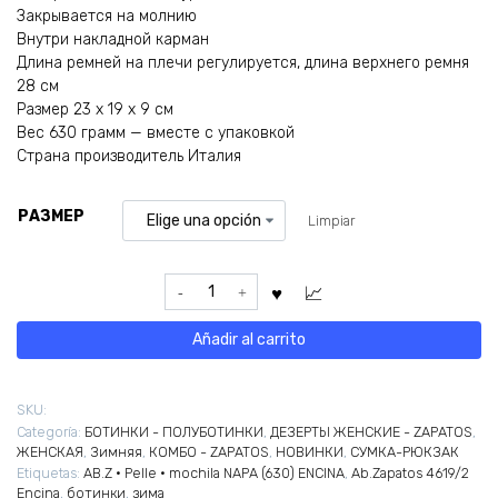
Закрывается на молнию
Внутри накладной карман
Длина ремней на плечи регулируется, длина верхнего ремня
28 см
Размер 23 х 19 х 9 см
Вес 630 грамм — вместе с упаковкой
Страна производитель Италия
РАЗМЕР
Limpiar
Ab.Zapatos
4619/2
Encina
Añadir al carrito
+
AB.Z
·
SKU:
Pelle
Categoría:
БОТИНКИ - ПОЛУБОТИНКИ
,
ДЕЗЕРТЫ ЖЕНСКИЕ - ZAPATOS
,
·
ЖЕНСКАЯ
,
Зимняя
,
КОМБО - ZAPATOS
,
НОВИНКИ
,
СУМКА-РЮКЗАК
mochila
Etiquetas:
AB.Z · Pelle · mochila NAPA (630) ENCINA
,
Ab.Zapatos 4619/2
NAPA
Encina
,
ботинки
,
зима