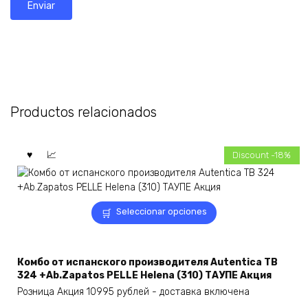
Productos relacionados
Discount -18%
Este
Seleccionar opciones
producto
tiene
múltiples
Комбо от испанского производителя Autentica TB
variantes.
324 +Ab.Zapatos PELLE Helena (310) ТАУПЕ Акция
Las
Розница Акция 10995 рублей - доставка включена
opciones