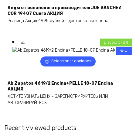
múltiples
Кеды от испанского производителя JOE SANCHEZ
variantes.
COR 19407 Cuero АКЦИЯ
Las
Розница Акция 4995 рублей - доставка включена
opciones
se
pueden
elegir
Discount -8%
en
New!
la
Este
página
Seleccionar opciones
producto
de
tiene
producto
múltiples
Ab.Zapatos 4619/2 Encina+PELLE 18-07 Encina
variantes.
АКЦИЯ
Las
ХОТИТЕ УЗНАТЬ ЦЕНУ - ЗАРЕГИСТРИРУЙТЕСЬ ИЛИ
opciones
АВТОРИЗИРУЙТЕСЬ
se
pueden
elegir
en
Recently viewed products
la
página