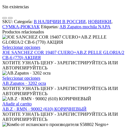
Sin existencias
SKU:
Categoría:
В НАЛИЧИИ В РОССИИ
,
НОВИНКИ
,
СУМКА-РЮКЗАК
Etiquetas:
AB Zapatos mochila NAPA
Productos relacionados
Este
Seleccionar opciones
producto
JOE SANCHEZ COR 19407 CUERO+AB.Z PELLE GLORIA/2
tiene
CB-6 (770) АКЦИЯ
múltiples
ХОТИТЕ УЗНАТЬ ЦЕНУ - ЗАРЕГИСТРИРУЙТЕСЬ ИЛИ
variantes.
АВТОРИЗИРУЙТЕСЬ
Las
opciones
Este
Seleccionar opciones
se
producto
AB.Zapatos · 3202 ocra
pueden
tiene
ХОТИТЕ УЗНАТЬ ЦЕНУ - ЗАРЕГИСТРИРУЙТЕСЬ ИЛИ
elegir
múltiples
АВТОРИЗИРУЙТЕСЬ
en
variantes.
la
Las
Añadir al carrito
página
opciones
AB.Z · RMN · 90002 (610) КОРИЧНЕВЫЙ
de
se
ХОТИТЕ УЗНАТЬ ЦЕНУ - ЗАРЕГИСТРИРУЙТЕСЬ ИЛИ
producto
pueden
АВТОРИЗИРУЙТЕСЬ
elegir