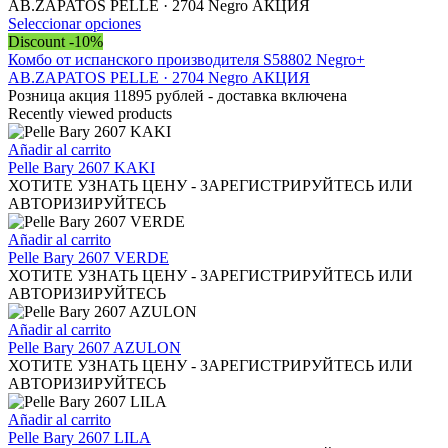
en
la
Este
Seleccionar opciones
página
producto
Discount -10%
de
tiene
Комбо от испанского производителя S58802 Negro+
producto
múltiples
AB.ZAPATOS PELLE · 2704 Negro АКЦИЯ
variantes.
Розница акция 11895 рублей - доставка включена
Las
Recently viewed products
opciones
se
Añadir al carrito
pueden
Pelle Bary 2607 KAKI
elegir
ХОТИТЕ УЗНАТЬ ЦЕНУ - ЗАРЕГИСТРИРУЙТЕСЬ ИЛИ
en
АВТОРИЗИРУЙТЕСЬ
la
página
Añadir al carrito
de
Pelle Bary 2607 VERDE
producto
ХОТИТЕ УЗНАТЬ ЦЕНУ - ЗАРЕГИСТРИРУЙТЕСЬ ИЛИ
АВТОРИЗИРУЙТЕСЬ
Añadir al carrito
Pelle Bary 2607 AZULON
ХОТИТЕ УЗНАТЬ ЦЕНУ - ЗАРЕГИСТРИРУЙТЕСЬ ИЛИ
АВТОРИЗИРУЙТЕСЬ
Añadir al carrito
Pelle Bary 2607 LILA