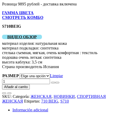
Розница 9895 рублей - доставка включена
ГАММА ЦВЕТА
СМОТРЕТЬ КОМБО
S710BEIG
ВИДЕО ОБЗОР
материал изделия: натуральная кожа
материал подкладки: синтетика
стелька съемная, мягкая, очень комфортная : текстиль
подошва очень легкая: синтетика
высота каблука: 3,5 см
Страна производитель Испания
РАЗМЕР
Limpiar
Повседневные
кроссовки
Añadir al carrito
от
испанского
SKU:
Categoría:
ЖЕНСКАЯ
,
НОВИНКИ
,
СПОРТИВНАЯ
производителя
ЖЕНСКАЯ
Etiquetas:
710 BEIG
,
S710
из
натуральной
Información adicional
кожи