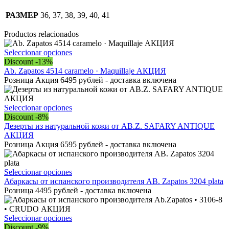
S710BEIG
cantidad
РАЗМЕР
36, 37, 38, 39, 40, 41
Productos relacionados
Este
Seleccionar opciones
producto
Discount -13%
tiene
Ab. Zapatos 4514 caramelo · Maquillaje АКЦИЯ
múltiples
Розница Акция 6495 рублей - доставка включена
variantes.
Las
opciones
Este
Seleccionar opciones
se
producto
Discount -8%
pueden
tiene
Дезерты из натуральной кожи от AB.Z. SAFARY ANTIQUE
elegir
múltiples
АКЦИЯ
en
variantes.
Розница Акция 6595 рублей - доставка включена
la
Las
página
opciones
de
se
Este
Seleccionar opciones
producto
pueden
producto
Абаркасы от испанского производителя AB. Zapatos 3204 plata
elegir
tiene
Розница 4495 рублей - доставка включена
en
múltiples
la
variantes.
página
Las
Este
Seleccionar opciones
de
opciones
producto
Discount -9%