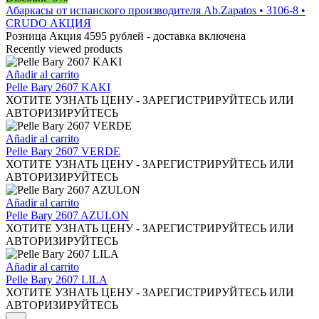
producto
se
tiene
Абаркасы от испанского производителя Ab.Zapatos • 3106-8 •
pueden
múltiples
CRUDO АКЦИЯ
elegir
variantes.
Розница Акция 4595 рублей - доставка включена
en
Las
Recently viewed products
la
opciones
página
se
Añadir al carrito
de
pueden
Pelle Bary 2607 KAKI
producto
elegir
ХОТИТЕ УЗНАТЬ ЦЕНУ - ЗАРЕГИСТРИРУЙТЕСЬ ИЛИ
en
АВТОРИЗИРУЙТЕСЬ
la
página
Añadir al carrito
de
Pelle Bary 2607 VERDE
producto
ХОТИТЕ УЗНАТЬ ЦЕНУ - ЗАРЕГИСТРИРУЙТЕСЬ ИЛИ
АВТОРИЗИРУЙТЕСЬ
Añadir al carrito
Pelle Bary 2607 AZULON
ХОТИТЕ УЗНАТЬ ЦЕНУ - ЗАРЕГИСТРИРУЙТЕСЬ ИЛИ
АВТОРИЗИРУЙТЕСЬ
Añadir al carrito
Pelle Bary 2607 LILA
ХОТИТЕ УЗНАТЬ ЦЕНУ - ЗАРЕГИСТРИРУЙТЕСЬ ИЛИ
АВТОРИЗИРУЙТЕСЬ