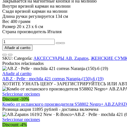
Закрывается на магнитные кнопки и на молнию
Внутри врезной карман на молнии
Сзади врезной карман на молнии
Длина ручки регулируется 134 см
Вес 400 грамм
Размер 20 x 23 x 6 см
Страна производитель Италия
Итальянская
сумка
Añadir al carrito
из
натуральной
SKU:
Categoría:
АКСЕССУАРЫ AB. Zapatos
,
ЖЕНСКИЕ СУМК
кожи
Productos relacionados
Vera
Рelle
Añadir al carrito
colores
AB.Z · Pelle · mochila 421 correas Naranja-(150)-6 (19)
белый
ХОТИТЕ УЗНАТЬ ЦЕНУ - ЗАРЕГИСТРИРУЙТЕСЬ ИЛИ АВ
с
коричневым
Este
Seleccionar opciones
РАСПРОДАЖА
producto
Discount -10%
cantidad
tiene
Комбо от испанского производителя S58802 Negro+ AB.ZAPA
múltiples
Розница акция 11895 рублей - доставка включена
variantes.
Las
Este
Seleccionar opciones
opciones
producto
Discount -4%