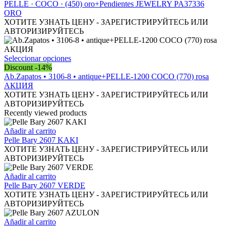
pueden
PELLE · COCO · (450) oro+Pendientes JEWELRY PA37336
elegir
ORO
en
ХОТИТЕ УЗНАТЬ ЦЕНУ - ЗАРЕГИСТРИРУЙТЕСЬ ИЛИ
la
АВТОРИЗИРУЙТЕСЬ
página
de
producto
Este
Seleccionar opciones
producto
Discount -14%
tiene
Ab.Zapatos • 3106-8 • antique+PELLE-1200 СОСО (770) rosa
múltiples
АКЦИЯ
variantes.
ХОТИТЕ УЗНАТЬ ЦЕНУ - ЗАРЕГИСТРИРУЙТЕСЬ ИЛИ
Las
АВТОРИЗИРУЙТЕСЬ
opciones
Recently viewed products
se
pueden
Añadir al carrito
elegir
Pelle Bary 2607 KAKI
en
ХОТИТЕ УЗНАТЬ ЦЕНУ - ЗАРЕГИСТРИРУЙТЕСЬ ИЛИ
la
АВТОРИЗИРУЙТЕСЬ
página
de
Añadir al carrito
producto
Pelle Bary 2607 VERDE
ХОТИТЕ УЗНАТЬ ЦЕНУ - ЗАРЕГИСТРИРУЙТЕСЬ ИЛИ
АВТОРИЗИРУЙТЕСЬ
Añadir al carrito