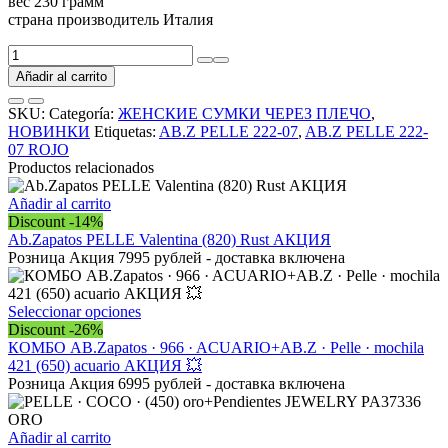
вес 230 грамм
страна производитель Италия
Итальянская
сумка
Añadir al carrito
из
натуральной
SKU:
Categoría:
ЖЕНСКИЕ СУМКИ ЧЕРЕЗ ПЛЕЧО
,
кожи
НОВИНКИ
Etiquetas:
AB.Z PELLE 222-07
,
AB.Z PELLE 222-
AB.Z
07 ROJO
PELLE
Productos relacionados
222-
07
Añadir al carrito
ROJO
Discount -14%
АКЦИЯ
Ab.Zapatos PELLE Valentina (820) Rust АКЦИЯ
cantidad
Розница Акция 7995 рублей - доставка включена
Este
Seleccionar opciones
producto
Discount -26%
tiene
КОМБО AB.Zapatos · 966 · ACUARIO+AB.Z · Pelle · mochila
múltiples
421 (650) acuario АКЦИЯ 💥
variantes.
Розница Акция 6995 рублей - доставка включена
Las
opciones
se
Añadir al carrito