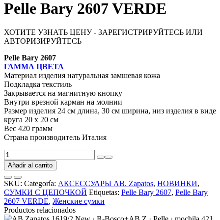
Pelle Bary 2607 VERDE
ХОТИТЕ УЗНАТЬ ЦЕНУ - ЗАРЕГИСТРИРУЙТЕСЬ ИЛИ
АВТОРИЗИРУЙТЕСЬ
Pelle Bary 2607
ГАММА ЦВЕТА
Материал изделия натуральная замшевая кожа
Подкладка текстиль
Закрывается на магнитную кнопку
Внутри врезной карман на молнии
Размер изделия 24 см длина, 30 см ширина, низ изделия в виде
круга 20 х 20 см
Вес 420 грамм
Страна производитель Италия
Pelle
Bary
Añadir al carrito
2607
VERDE
SKU:
Categoría:
АКСЕССУАРЫ AB. Zapatos
,
НОВИНКИ
,
cantidad
СУМКИ С ЦЕПОЧКОЙ
Etiquetas:
Pelle Bary 2607
,
Pelle Bary
2607 VERDE
,
Женские сумки
Productos relacionados