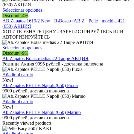
Este
Seleccionar opciones
producto
Discount -4%
tiene
AB.Zapatos 1619/2 New · R-Bosco+AB.Z · Pelle · mochila 421
múltiples
(650) АКЦИЯ
variantes.
ХОТИТЕ УЗНАТЬ ЦЕНУ - ЗАРЕГИСТРИРУЙТЕСЬ ИЛИ
Las
АВТОРИЗИРУЙТЕСЬ
opciones
se
Este
Seleccionar opciones
pueden
producto
Discount -9%
elegir
tiene
Ab.Zapatos Botas-medias 22 Taupe АКЦИЯ
en
múltiples
Розница Акция 9995 рублей - доставка включена
la
variantes.
página
Las
Añadir al carrito
de
opciones
New!
producto
se
Ab.Zapatos PELLE Napoli (650) Fuxia
pueden
9900 рублей, доставка включена
elegir
en
Añadir al carrito
la
New!
página
Ab.Zapatos PELLE Napoli (650) Marino
de
9900 рублей, доставка включена
producto
Recently viewed products
Añadir al carrito