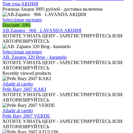
elegir
Yute rosa АКЦИЯ
en
Розница Акция 3995 рублей - доставка включена
la
página
Este
Seleccionar opciones
de
producto
Discount -10%
producto
tiene
AB.Zapatos · 966 · LAVANDA АКЦИЯ
múltiples
ХОТИТЕ УЗНАТЬ ЦЕНУ - ЗАРЕГИСТРИРУЙТЕСЬ ИЛИ
variantes.
АВТОРИЗИРУЙТЕСЬ
Las
opciones
Este
Seleccionar opciones
se
producto
AB. Zapatos 320 Beig – karamelo
pueden
tiene
ХОТИТЕ УЗНАТЬ ЦЕНУ - ЗАРЕГИСТРИРУЙТЕСЬ ИЛИ
elegir
múltiples
АВТОРИЗИРУЙТЕСЬ
en
variantes.
Recently viewed products
la
Las
página
opciones
Añadir al carrito
de
se
Pelle Bary 2607 KAKI
producto
pueden
ХОТИТЕ УЗНАТЬ ЦЕНУ - ЗАРЕГИСТРИРУЙТЕСЬ ИЛИ
elegir
АВТОРИЗИРУЙТЕСЬ
en
la
Añadir al carrito
página
Pelle Bary 2607 VERDE
de
ХОТИТЕ УЗНАТЬ ЦЕНУ - ЗАРЕГИСТРИРУЙТЕСЬ ИЛИ
producto
АВТОРИЗИРУЙТЕСЬ