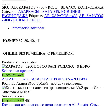
•
408
SKU:
AB. ZAPATOS • 408 • ROJO - BLANCO РАСПРОДАЖА
•
Categoría:
АБАРКАСЫ - ZAPATOS
,
НОВИНКИ
,
ROJO-
РАСПРОДАЖА
Etiquetas:
AB. ZAPATOS • 408
,
AB. ZAPATOS
BLANCO
• 408 • ROJO-BLANCO
РАСПРОДАЖА
cantidad
Información adicional
РАЗМЕР
37, 39, 40, 41
ОПЦИИ
БЕЗ РЕМЕШКА, С РЕМЕШКОМ
Productos relacionados
Este
Seleccionar opciones
producto
Discount -44%
tiene
ZAPATOS · 3206 BOSCO РАСПРОДАЖА – 9 ЕВРО
múltiples
Розница Акция 3600 рублей - доставка включена
variantes.
Las
opciones
Sin existencias
se
Discount -37%
Hit!
pueden
Босоножки от испанского производителья Ab.Zapatos Cruz-