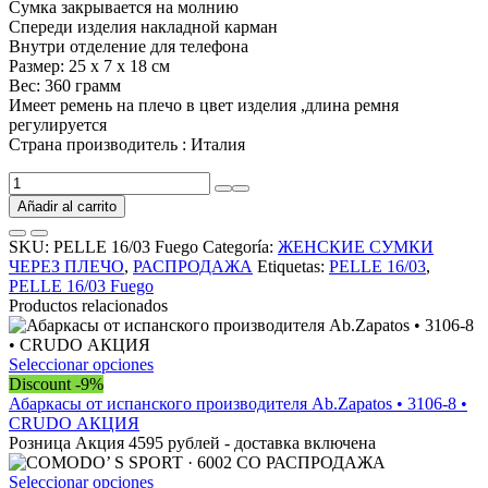
Сумка закрывается на молнию
Спереди изделия накладной карман
Внутри отделение для телефона
Размер: 25 х 7 х 18 см
Вес: 360 грамм
Имеет ремень на плечо в цвет изделия ,длина ремня
регулируется
Страна производитель : Италия
PELLE
16/03
Añadir al carrito
Fuego
РАСПРОДАЖА
SKU:
PELLE 16/03 Fuego
Categoría:
ЖЕНСКИЕ СУМКИ
cantidad
ЧЕРЕЗ ПЛЕЧО
,
РАСПРОДАЖА
Etiquetas:
PELLE 16/03
,
PELLE 16/03 Fuego
Productos relacionados
Este
Seleccionar opciones
producto
Discount -9%
tiene
Абаркасы от испанского производителя Ab.Zapatos • 3106-8 •
múltiples
CRUDO АКЦИЯ
variantes.
Розница Акция 4595 рублей - доставка включена
Las
opciones
Este
Seleccionar opciones