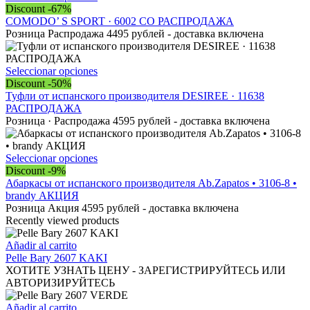
se
producto
Discount -67%
pueden
tiene
COMODO’ S SPORT · 6002 CO РАСПРОДАЖА
elegir
múltiples
Розница Распродажа 4495 рублей - доставка включена
en
variantes.
la
Las
página
opciones
Este
Seleccionar opciones
de
se
producto
Discount -50%
producto
pueden
tiene
Туфли от испанского производителя DESIREE · 11638
elegir
múltiples
РАСПРОДАЖА
en
variantes.
Розница · Распродажа 4595 рублей - доставка включена
la
Las
página
opciones
de
se
Este
Seleccionar opciones
producto
pueden
producto
Discount -9%
elegir
tiene
Абаркасы от испанского производителя Ab.Zapatos • 3106-8 •
en
múltiples
brandy АКЦИЯ
la
variantes.
Розница Акция 4595 рублей - доставка включена
página
Las
Recently viewed products
de
opciones
producto
se
Añadir al carrito
pueden
Pelle Bary 2607 KAKI
elegir
ХОТИТЕ УЗНАТЬ ЦЕНУ - ЗАРЕГИСТРИРУЙТЕСЬ ИЛИ
en
АВТОРИЗИРУЙТЕСЬ
la
página
Añadir al carrito