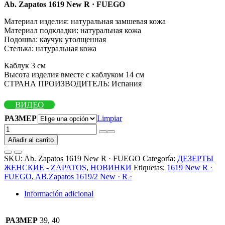
Ab. Zapatos 1619 New R · FUEGO
Материал изделия: натуральная замшевая кожа
Материал подкладки: натуральная кожа
Подошва: каучук утолщенная
Стелька: натуральная кожа
Каблук 3 см
Высота изделия вместе с каблуком 14 см
СТРАНА ПРОИЗВОДИТЕЛЬ: Испания
ВИДЕО
РАЗМЕР
Limpiar
Ab.
Zapatos
Añadir al carrito
1619
New
SKU:
Ab. Zapatos 1619 New R · FUEGO
Categoría:
ДЕЗЕРТЫ
R
ЖЕНСКИЕ - ZAPATOS
,
НОВИНКИ
Etiquetas:
1619 New R ·
·
FUEGO
,
AB.Zapatos 1619/2 New · R ·
FUEGO
АКЦИЯ
Información adicional
cantidad
РАЗМЕР
39, 40