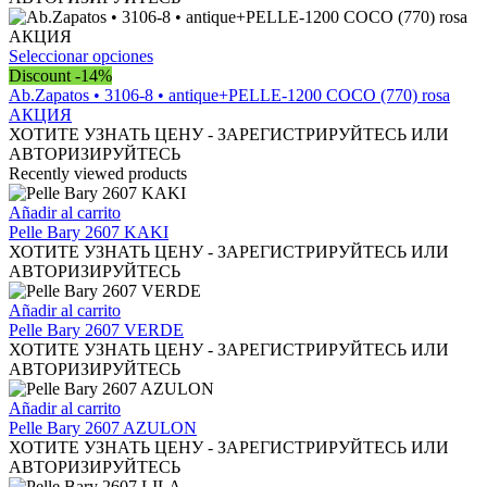
opciones
se
pueden
Este
Seleccionar opciones
elegir
producto
Discount -14%
en
tiene
Ab.Zapatos • 3106-8 • antique+PELLE-1200 СОСО (770) rosa
la
múltiples
АКЦИЯ
página
variantes.
ХОТИТЕ УЗНАТЬ ЦЕНУ - ЗАРЕГИСТРИРУЙТЕСЬ ИЛИ
de
Las
АВТОРИЗИРУЙТЕСЬ
producto
opciones
Recently viewed products
se
pueden
Añadir al carrito
elegir
Pelle Bary 2607 KAKI
en
ХОТИТЕ УЗНАТЬ ЦЕНУ - ЗАРЕГИСТРИРУЙТЕСЬ ИЛИ
la
АВТОРИЗИРУЙТЕСЬ
página
de
Añadir al carrito
producto
Pelle Bary 2607 VERDE
ХОТИТЕ УЗНАТЬ ЦЕНУ - ЗАРЕГИСТРИРУЙТЕСЬ ИЛИ
АВТОРИЗИРУЙТЕСЬ
Añadir al carrito
Pelle Bary 2607 AZULON
ХОТИТЕ УЗНАТЬ ЦЕНУ - ЗАРЕГИСТРИРУЙТЕСЬ ИЛИ
АВТОРИЗИРУЙТЕСЬ