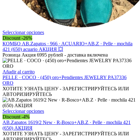
Este
Seleccionar opciones
producto
Discount -26%
tiene
КОМБО AB.Zapatos · 966 · ACUARIO+AB.Z · Pelle · mochila
múltiples
421 (650) acuario АКЦИЯ 💥
variantes.
Розница Акция 6995 рублей - доставка включена
Las
opciones
se
Añadir al carrito
pueden
PELLE · COCO · (450) oro+Pendientes JEWELRY PA37336
elegir
ORO
en
ХОТИТЕ УЗНАТЬ ЦЕНУ - ЗАРЕГИСТРИРУЙТЕСЬ ИЛИ
la
АВТОРИЗИРУЙТЕСЬ
página
de
producto
Este
Seleccionar opciones
producto
Discount -4%
tiene
AB.Zapatos 1619/2 New · R-Bosco+AB.Z · Pelle · mochila 421
múltiples
(650) АКЦИЯ
variantes.
ХОТИТЕ УЗНАТЬ ЦЕНУ - ЗАРЕГИСТРИРУЙТЕСЬ ИЛИ
Las
АВТОРИЗИРУЙТЕСЬ