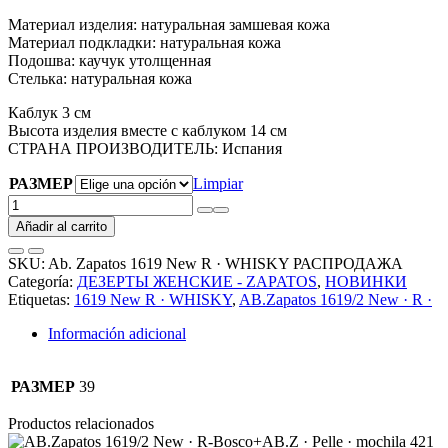
Материал изделия: натуральная замшевая кожа
Материал подкладки: натуральная кожа
Подошва: каучук утолщенная
Стелька: натуральная кожа
Каблук 3 см
Высота изделия вместе с каблуком 14 см
СТРАНА ПРОИЗВОДИТЕЛЬ: Испания
РАЗМЕР
Limpiar
Ab.
Zapatos
Añadir al carrito
1619
New
SKU:
Ab. Zapatos 1619 New R · WHISKY РАСПРОДАЖА
R
Categoría:
ДЕЗЕРТЫ ЖЕНСКИЕ - ZAPATOS
,
НОВИНКИ
·
Etiquetas:
1619 New R · WHISKY
,
AB.Zapatos 1619/2 New · R ·
WHISKY
АКЦИЯ
Información adicional
cantidad
РАЗМЕР
39
Productos relacionados