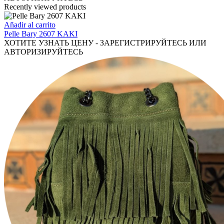
en
Recently viewed products
la
página
Añadir al carrito
de
Pelle Bary 2607 KAKI
producto
ХОТИТЕ УЗНАТЬ ЦЕНУ - ЗАРЕГИСТРИРУЙТЕСЬ ИЛИ
АВТОРИЗИРУЙТЕСЬ