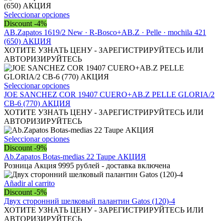
Este
Seleccionar opciones
producto
Discount -4%
tiene
AB.Zapatos 1619/2 New · R-Bosco+AB.Z · Pelle · mochila 421
múltiples
(650) АКЦИЯ
variantes.
ХОТИТЕ УЗНАТЬ ЦЕНУ - ЗАРЕГИСТРИРУЙТЕСЬ ИЛИ
Las
АВТОРИЗИРУЙТЕСЬ
opciones
se
pueden
Este
Seleccionar opciones
elegir
producto
JOE SANCHEZ COR 19407 CUERO+AB.Z PELLE GLORIA/2
en
tiene
CB-6 (770) АКЦИЯ
la
múltiples
ХОТИТЕ УЗНАТЬ ЦЕНУ - ЗАРЕГИСТРИРУЙТЕСЬ ИЛИ
página
variantes.
АВТОРИЗИРУЙТЕСЬ
de
Las
producto
opciones
Este
Seleccionar opciones
se
producto
Discount -9%
pueden
tiene
Ab.Zapatos Botas-medias 22 Taupe АКЦИЯ
elegir
múltiples
Розница Акция 9995 рублей - доставка включена
en
variantes.
la
Las
Añadir al carrito
página
opciones
Discount -5%
de
se
Двух сторонний шелковый палантин Gatos (120)-4
producto
pueden
ХОТИТЕ УЗНАТЬ ЦЕНУ - ЗАРЕГИСТРИРУЙТЕСЬ ИЛИ
elegir
АВТОРИЗИРУЙТЕСЬ