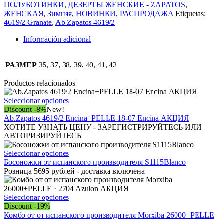
кожи
ПОЛУБОТИНКИ
,
ДЕЗЕРТЫ ЖЕНСКИЕ - ZAPATOS
,
от
ЖЕНСКАЯ
,
Зимняя
,
НОВИНКИ
,
РАСПРОДАЖА
Etiquetas:
Ab.Zapatos
4619/2 Granate
,
Ab.Zapatos 4619/2
4619/2
Granate
Información adicional
АКЦИЯ
cantidad
РАЗМЕР
35, 37, 38, 39, 40, 41, 42
Productos relacionados
Este
Seleccionar opciones
producto
Discount -8%
New!
tiene
Ab.Zapatos 4619/2 Encina+PELLE 18-07 Encina АКЦИЯ
múltiples
ХОТИТЕ УЗНАТЬ ЦЕНУ - ЗАРЕГИСТРИРУЙТЕСЬ ИЛИ
variantes.
АВТОРИЗИРУЙТЕСЬ
Las
opciones
Este
Seleccionar opciones
se
producto
Босоножки от испанского производителя S1115Blanco
pueden
tiene
Розница 5695 рублей - доставка включена
elegir
múltiples
en
variantes.
la
Las
Este
Seleccionar opciones
página
opciones
producto
Discount -19%
de
se
tiene
Комбо от от испанского производителя Morxiba 26000+PELLE