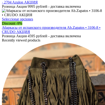
producto
pueden
múltiples
· 2704 Azulon АКЦИЯ
elegir
variantes.
Розница Акция 9995 рублей - доставка включена
en
Las
la
opciones
página
se
Este
Seleccionar opciones
de
pueden
producto
Discount -9%
producto
elegir
tiene
Абаркасы от испанского производителя Ab.Zapatos • 3106-8 •
en
múltiples
CRUDO АКЦИЯ
la
variantes.
Розница Акция 4595 рублей - доставка включена
página
Las
Recently viewed products
de
opciones
producto
se
pueden
elegir
en
la
página
de
producto