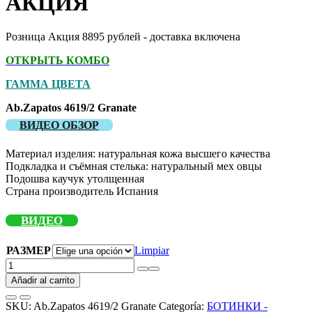
АКЦИЯ
Розница Акция 8895 рублей - доставка включена
ОТКРЫТЬ КОМБО
ГАММА ЦВЕТА
Ab.Zapatos 4619/2 Granate
ВИДЕО ОБЗОР
Материал изделия: натуральная кожа высшего качества
Подкладка и съёмная стелька: натуральный мех овцы
Подошва каучук утолщенная
Страна производитель Испания
ВИДЕО
РАЗМЕР
Limpiar
Зимние
ботинки
Añadir al carrito
из
натуральной
SKU:
Ab.Zapatos 4619/2 Granate
Categoría:
БОТИНКИ -