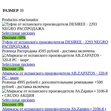
РАЗМЕР
39
Productos relacionados
Este
Seleccionar opciones
producto
Discount -50%
tiene
Туфли от испанского производителя DESIREE · 2293 NEGRO
múltiples
РАСПРОДАЖА
variantes.
Розница Распродажа 4595 рублей - доставка включена.
Las
opciones
se
Este
Seleccionar opciones
pueden
producto
Discount -3%
elegir
tiene
Абаркасы от испанского производителя AB.ZAPATOS · 320-8
en
múltiples
PC · taupe
la
variantes.
Розница 4995 рублей с дополнительными ремешками +500
página
Las
рублей - доставка включена
de
opciones
producto
se
pueden
Este
Seleccionar opciones
elegir
producto
Discount -9%
en
tiene
Абаркасы от испанского производителя Ab.Zapatos • 3106-8 •