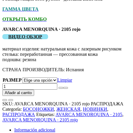
ГАММА ЦВЕТА
ОТКРЫТЬ КОМБО
AVARCA MENORQUINA · 2105 rojo
ВИДЕО ОБЗОР
материал изделия: натуральная кожа с лазерным рисунком
стелька: переработанная — прессованная кожа
подошва: резина
СТРАНА ПРОИЗВОДИТЕЛЬ: Испания
РАЗМЕР
Limpiar
AVARCA
MENORQUINA
Añadir al carrito
·
2105
SKU:
AVARCA MENORQUINA · 2105 rojo РАСПРОДАЖА
rojo
Categoría:
БОСОНОЖКИ
,
ЖЕНСКАЯ
,
НОВИНКИ
,
РАСПРОДАЖА
РАСПРОДАЖА
Etiquetas:
AVARCA MENORQUINA · 2105
,
cantidad
AVARCA MENORQUINA · 2105 rojo
Información adicional