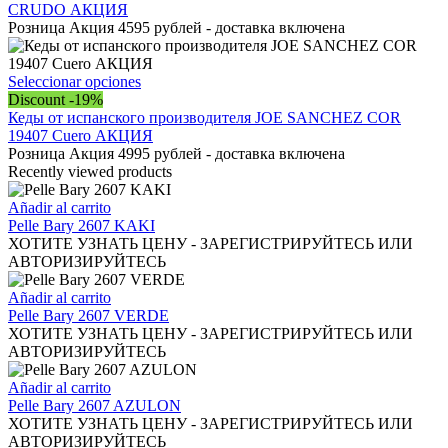
la
múltiples
CRUDO АКЦИЯ
página
variantes.
Розница Акция 4595 рублей - доставка включена
de
Las
producto
opciones
se
Este
Seleccionar opciones
pueden
producto
Discount -19%
elegir
tiene
Кеды от испанского производителя JOE SANCHEZ COR
en
múltiples
19407 Cuero АКЦИЯ
la
variantes.
Розница Акция 4995 рублей - доставка включена
página
Las
Recently viewed products
de
opciones
producto
se
Añadir al carrito
pueden
Pelle Bary 2607 KAKI
elegir
ХОТИТЕ УЗНАТЬ ЦЕНУ - ЗАРЕГИСТРИРУЙТЕСЬ ИЛИ
en
АВТОРИЗИРУЙТЕСЬ
la
página
Añadir al carrito
de
Pelle Bary 2607 VERDE
producto
ХОТИТЕ УЗНАТЬ ЦЕНУ - ЗАРЕГИСТРИРУЙТЕСЬ ИЛИ
АВТОРИЗИРУЙТЕСЬ
Añadir al carrito
Pelle Bary 2607 AZULON
ХОТИТЕ УЗНАТЬ ЦЕНУ - ЗАРЕГИСТРИРУЙТЕСЬ ИЛИ
АВТОРИЗИРУЙТЕСЬ