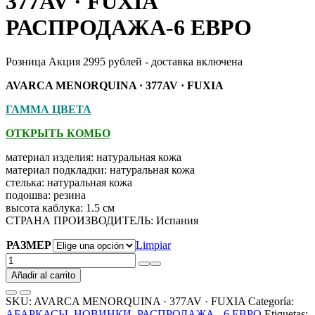
377AV · FUXIA
РАСПРОДАЖА-6 ЕВРО
Розница Акция 2995 рублей - доставка включена
AVARCA MENORQUINA · 377AV · FUXIA
ГАММА ЦВЕТА
ОТКРЫТЬ КОМБО
материал изделия: натуральная кожа
материал подкладки: натуральная кожа
стелька: натуральная кожа
подошва: резина
высота каблука: 1.5 см
СТРАНА ПРОИЗВОДИТЕЛЬ: Испания
РАЗМЕР
Limpiar
AVARCA
MENORQUINA
Añadir al carrito
·
377AV
SKU:
AVARCA MENORQUINA · 377AV · FUXIA
Categoría:
·
АБАРКАСЫ
,
НОВИНКИ
,
РАСПРОДАЖА - 6 ЕВРО
Etiquetas: