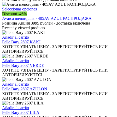
variantes.
Las
Este
Seleccionar opciones
opciones
producto
Discount -46%
se
tiene
Avarca menorquina · 405AV AZUL РАСПРОДАЖА
pueden
múltiples
Розница Акция 3995 рублей - доставка включена
elegir
variantes.
Recently viewed products
en
Las
la
opciones
Añadir al carrito
página
se
Pelle Bary 2607 KAKI
de
pueden
ХОТИТЕ УЗНАТЬ ЦЕНУ - ЗАРЕГИСТРИРУЙТЕСЬ ИЛИ
producto
elegir
АВТОРИЗИРУЙТЕСЬ
en
la
Añadir al carrito
página
Pelle Bary 2607 VERDE
de
ХОТИТЕ УЗНАТЬ ЦЕНУ - ЗАРЕГИСТРИРУЙТЕСЬ ИЛИ
producto
АВТОРИЗИРУЙТЕСЬ
Añadir al carrito
Pelle Bary 2607 AZULON
ХОТИТЕ УЗНАТЬ ЦЕНУ - ЗАРЕГИСТРИРУЙТЕСЬ ИЛИ
АВТОРИЗИРУЙТЕСЬ
Añadir al carrito
Pelle Bary 2607 LILA