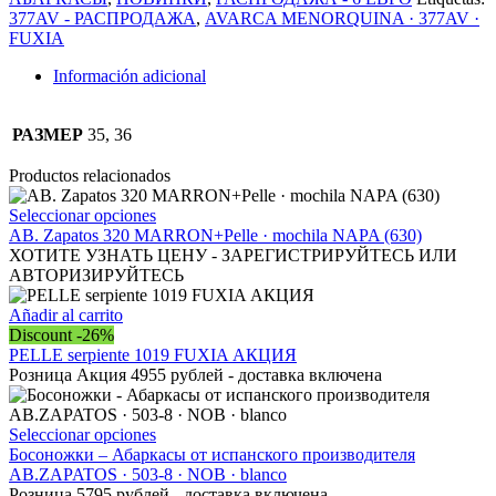
FUXIA
377AV - РАСПРОДАЖА
,
AVARCA MENORQUINA · 377AV ·
РАСПРОДАЖА-6
FUXIA
ЕВРО
cantidad
Información adicional
РАЗМЕР
35, 36
Productos relacionados
Este
Seleccionar opciones
producto
AB. Zapatos 320 MARRON+Pelle · mochila NAPA (630)
tiene
ХОТИТЕ УЗНАТЬ ЦЕНУ - ЗАРЕГИСТРИРУЙТЕСЬ ИЛИ
múltiples
АВТОРИЗИРУЙТЕСЬ
variantes.
Las
Añadir al carrito
opciones
Discount -26%
se
PELLE serpiente 1019 FUXIA АКЦИЯ
pueden
Розница Акция 4955 рублей - доставка включена
elegir
en
la
Este
Seleccionar opciones
página
producto
Босоножки – Абаркасы от испанского производителя
de
tiene
AB.ZAPATOS · 503-8 · NOB · blanco
producto
múltiples
Розница 5795 рублей - доставка включена