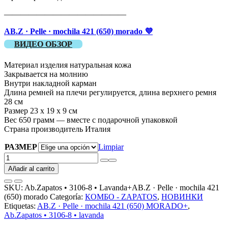
———————————————
AB.Z · Pelle · mochila 421 (650) morado 💜
ВИДЕО ОБЗОР
Материал изделия натуральная кожа
Закрывается на молнию
Внутри накладной карман
Длина ремней на плечи регулируется, длина верхнего ремня
28 см
Размер 23 х 19 х 9 см
Вес 650 грамм — вместе с подарочной упаковкой
Страна производитель Италия
РАЗМЕР
Limpiar
КОМБО
Ab.Zapatos
Añadir al carrito
•
3106-
SKU:
Ab.Zapatos • 3106-8 • Lavanda+AB.Z · Pelle · mochila 421
8
(650) morado
Categoría:
КОМБО - ZAPATOS
,
НОВИНКИ
•
Etiquetas:
AB.Z · Pelle · mochila 421 (650) MORADO+
,
Lavanda+AB.Z
Ab.Zapatos • 3106-8 • lavanda
·