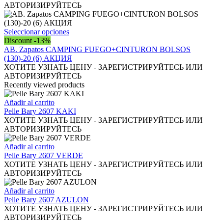
en
variantes.
АВТОРИЗИРУЙТЕСЬ
la
Las
página
opciones
de
se
Este
Seleccionar opciones
producto
pueden
producto
Discount -13%
elegir
tiene
АВ. Zapatos CAMPING FUEGO+CINTURON BOLSOS
en
múltiples
(130)-20 (6) АКЦИЯ
la
variantes.
ХОТИТЕ УЗНАТЬ ЦЕНУ - ЗАРЕГИСТРИРУЙТЕСЬ ИЛИ
página
Las
АВТОРИЗИРУЙТЕСЬ
de
opciones
Recently viewed products
producto
se
pueden
Añadir al carrito
elegir
Pelle Bary 2607 KAKI
en
ХОТИТЕ УЗНАТЬ ЦЕНУ - ЗАРЕГИСТРИРУЙТЕСЬ ИЛИ
la
АВТОРИЗИРУЙТЕСЬ
página
de
Añadir al carrito
producto
Pelle Bary 2607 VERDE
ХОТИТЕ УЗНАТЬ ЦЕНУ - ЗАРЕГИСТРИРУЙТЕСЬ ИЛИ
АВТОРИЗИРУЙТЕСЬ
Añadir al carrito
Pelle Bary 2607 AZULON
ХОТИТЕ УЗНАТЬ ЦЕНУ - ЗАРЕГИСТРИРУЙТЕСЬ ИЛИ
АВТОРИЗИРУЙТЕСЬ