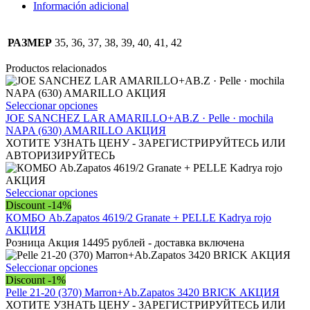
Pelle
Información adicional
·
mochila
421
РАЗМЕР
35, 36, 37, 38, 39, 40, 41, 42
(650)
morado
Productos relacionados
АКЦИЯ
💥
cantidad
Este
Seleccionar opciones
producto
JOE SANCHEZ LAR AMARILLO+AB.Z · Pelle · mochila
tiene
NAPA (630) AMARILLO АКЦИЯ
múltiples
ХОТИТЕ УЗНАТЬ ЦЕНУ - ЗАРЕГИСТРИРУЙТЕСЬ ИЛИ
variantes.
АВТОРИЗИРУЙТЕСЬ
Las
opciones
se
Este
Seleccionar opciones
pueden
producto
Discount -14%
elegir
tiene
КОМБО Ab.Zapatos 4619/2 Granate + PELLE Kadrya rojo
en
múltiples
АКЦИЯ
la
variantes.
Розница Акция 14495 рублей - доставка включена
página
Las
de
opciones
Este
Seleccionar opciones
producto
se
producto
Discount -1%
pueden
tiene
Pelle 21-20 (370) Marron+Ab.Zapatos 3420 BRICK АКЦИЯ
elegir
múltiples
ХОТИТЕ УЗНАТЬ ЦЕНУ - ЗАРЕГИСТРИРУЙТЕСЬ ИЛИ