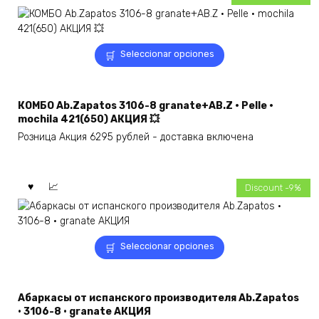
Este
Seleccionar opciones
producto
tiene
múltiples
КОМБО Ab.Zapatos 3106-8 granate+AB.Z · Pelle ·
variantes.
mochila 421(650) АКЦИЯ 💥
Las
Розница Акция 6295 рублей - доставка включена
opciones
se
pueden
elegir
Discount -9%
en
la
página
Este
de
Seleccionar opciones
producto
producto
tiene
múltiples
Абаркасы от испанского производителя Ab.Zapatos
variantes.
• 3106-8 • granate АКЦИЯ
Las