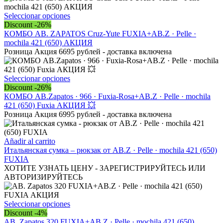
opciones
se
Este
Seleccionar opciones
pueden
producto
Discount -26%
elegir
tiene
КОМБО AB. ZAPATOS Cruz-Yute FUXIA+AB.Z · Pelle ·
en
múltiples
mochila 421 (650) АКЦИЯ
la
variantes.
Розница Акция 6695 рублей - доставка включена
página
Las
de
opciones
producto
se
Este
Seleccionar opciones
pueden
producto
Discount -26%
elegir
tiene
КОМБО AB.Zapatos · 966 · Fuxia-Rosa+AB.Z · Pelle · mochila
en
múltiples
421 (650) Fuxia АКЦИЯ 💥
la
variantes.
Розница Акция 6995 рублей - доставка включена
página
Las
de
opciones
producto
se
Añadir al carrito
pueden
Итальянская сумка – рюкзак от AB.Z · Pelle · mochila 421 (650)
elegir
FUXIA
en
ХОТИТЕ УЗНАТЬ ЦЕНУ - ЗАРЕГИСТРИРУЙТЕСЬ ИЛИ
la
АВТОРИЗИРУЙТЕСЬ
página
de
producto
Este
Seleccionar opciones
producto
Discount -4%
tiene
AB. Zapatos 320 FUXIA+AB.Z · Pelle · mochila 421 (650)