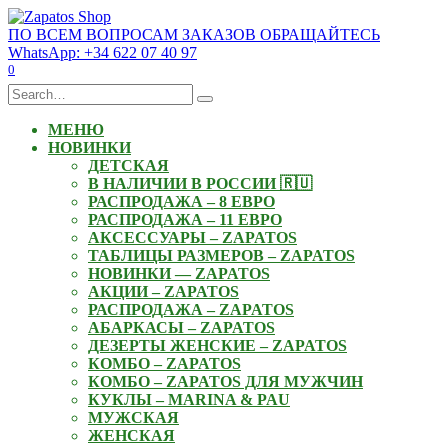
Skip
to
ПО ВСЕМ ВОПРОСАМ ЗАКАЗОВ ОБРАЩАЙТЕСЬ
content
WhatsApp: +34 622 07 40 97
0
Search
for:
МЕНЮ
НОВИНКИ
ДЕТСКАЯ
В НАЛИЧИИ В РОССИИ 🇷🇺
РАСПРОДАЖА – 8 ЕВРО
РАСПРОДАЖА – 11 ЕВРО
АКСЕССУАРЫ – ZAPATOS
ТАБЛИЦЫ РАЗМЕРОВ – ZAPATOS
НОВИНКИ — ZAPATOS
АКЦИИ – ZAPATOS
РАСПРОДАЖА – ZAPATOS
АБАРКАСЫ – ZAPATOS
ДЕЗЕРТЫ ЖЕНСКИЕ – ZAPATOS
КОМБО – ZAPATOS
КОМБО – ZAPATOS ДЛЯ МУЖЧИН
КУКЛЫ – MARINA & PAU
МУЖСКАЯ
ЖЕНСКАЯ