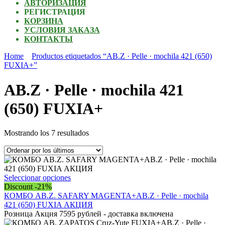
АВТОРИЗАЦИЯ
РЕГИСТРАЦИЯ
КОРЗИНА
УСЛОВИЯ ЗАКАЗА
КОНТАКТЫ
Home
Productos etiquetados “AB.Z · Pelle · mochila 421 (650)
FUXIA+”
AB.Z · Pelle · mochila 421
(650) FUXIA+
Ordenado
Mostrando los 7 resultados
por
los
últimos
Este
Seleccionar opciones
producto
Discount -21%
tiene
КОМБО AB.Z. SAFARY MAGENTA+AB.Z · Pelle · mochila
múltiples
421 (650) FUXIA АКЦИЯ
variantes.
Розница Акция 7595 рублей - доставка включена
Las