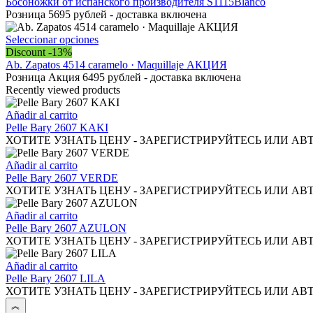
en
opciones
producto
Босоножки от испанского производителя S1115Blanco
la
se
tiene
Розница 5695 рублей - доставка включена
página
pueden
múltiples
de
elegir
variantes.
Este
Seleccionar opciones
producto
en
Las
producto
Discount -13%
la
opciones
tiene
Ab. Zapatos 4514 caramelo · Maquillaje АКЦИЯ
página
se
múltiples
Розница Акция 6495 рублей - доставка включена
de
pueden
variantes.
Recently viewed products
producto
elegir
Las
en
opciones
Añadir al carrito
la
se
Pelle Bary 2607 KAKI
página
pueden
ХОТИТЕ УЗНАТЬ ЦЕНУ - ЗАРЕГИСТРИРУЙТЕСЬ ИЛИ АВ
de
elegir
producto
en
Añadir al carrito
la
Pelle Bary 2607 VERDE
página
ХОТИТЕ УЗНАТЬ ЦЕНУ - ЗАРЕГИСТРИРУЙТЕСЬ ИЛИ АВ
de
producto
Añadir al carrito
Pelle Bary 2607 AZULON
ХОТИТЕ УЗНАТЬ ЦЕНУ - ЗАРЕГИСТРИРУЙТЕСЬ ИЛИ АВ
Añadir al carrito
Pelle Bary 2607 LILA
ХОТИТЕ УЗНАТЬ ЦЕНУ - ЗАРЕГИСТРИРУЙТЕСЬ ИЛИ АВ