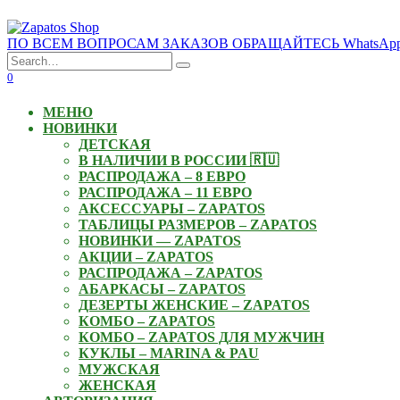
Skip
to
ПО ВСЕМ ВОПРОСАМ ЗАКАЗОВ ОБРАЩАЙТЕСЬ WhatsApp: +3
content
Search
for:
0
МЕНЮ
НОВИНКИ
ДЕТСКАЯ
В НАЛИЧИИ В РОССИИ 🇷🇺
РАСПРОДАЖА – 8 ЕВРО
РАСПРОДАЖА – 11 ЕВРО
АКСЕССУАРЫ – ZAPATOS
ТАБЛИЦЫ РАЗМЕРОВ – ZAPATOS
НОВИНКИ — ZAPATOS
АКЦИИ – ZAPATOS
РАСПРОДАЖА – ZAPATOS
АБАРКАСЫ – ZAPATOS
ДЕЗЕРТЫ ЖЕНСКИЕ – ZAPATOS
КОМБО – ZAPATOS
КОМБО – ZAPATOS ДЛЯ МУЖЧИН
КУКЛЫ – MARINA & PAU
МУЖСКАЯ
ЖЕНСКАЯ