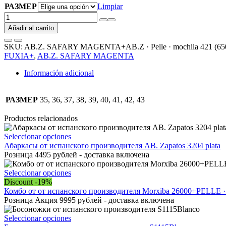
РАЗМЕР
Limpiar
КОМБО
AB.Z.
Añadir al carrito
SAFARY
MAGENTA+AB.Z
SKU:
AB.Z. SAFARY MAGENTA+AB.Z · Pelle · mochila 421 (6
·
FUXIA+
,
AB.Z. SAFARY MAGENTA
Pelle
·
Información adicional
mochila
421
(650)
РАЗМЕР
35, 36, 37, 38, 39, 40, 41, 42, 43
FUXIA
АКЦИЯ
Productos relacionados
cantidad
Este
Seleccionar opciones
producto
Абаркасы от испанского производителя AB. Zapatos 3204 plata
tiene
Розница 4495 рублей - доставка включена
múltiples
variantes.
Este
Seleccionar opciones
Las
producto
Discount -19%
opciones
tiene
Комбо от от испанского производителя Morxiba 26000+PELLE
se
múltiples
Розница Акция 9995 рублей - доставка включена
pueden
variantes.
elegir
Las
Este
Seleccionar opciones