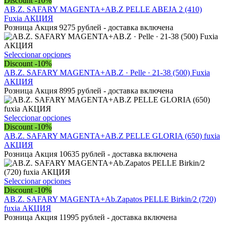
Discount -10%
elegir
tiene
AB.Z. SAFARY MAGENTA+AB.Z PELLE ABEJA 2 (410)
en
múltiples
Fuxia АКЦИЯ
la
variantes.
Розница Акция 9275 рублей - доставка включена
página
Las
de
opciones
producto
se
Este
Seleccionar opciones
pueden
producto
Discount -10%
elegir
tiene
AB.Z. SAFARY MAGENTA+AB.Z · Pelle · 21-38 (500) Fuxia
en
múltiples
АКЦИЯ
la
variantes.
Розница Акция 8995 рублей - доставка включена
página
Las
de
opciones
producto
se
Este
Seleccionar opciones
pueden
producto
Discount -10%
elegir
tiene
AB.Z. SAFARY MAGENTA+AB.Z PELLE GLORIA (650) fuxia
en
múltiples
АКЦИЯ
la
variantes.
Розница Акция 10635 рублей - доставка включена
página
Las
de
opciones
producto
se
Este
Seleccionar opciones
pueden
producto
Discount -10%
elegir
tiene
AB.Z. SAFARY MAGENTA+Ab.Zapatos PELLE Birkin/2 (720)
en
múltiples
fuxia АКЦИЯ
la
variantes.
Розница Акция 11995 рублей - доставка включена