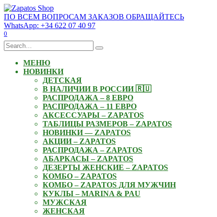
Skip
to
ПО ВСЕМ ВОПРОСАМ ЗАКАЗОВ ОБРАЩАЙТЕСЬ
content
WhatsApp: +34 622 07 40 97
0
Search
for:
МЕНЮ
НОВИНКИ
ДЕТСКАЯ
В НАЛИЧИИ В РОССИИ 🇷🇺
РАСПРОДАЖА – 8 ЕВРО
РАСПРОДАЖА – 11 ЕВРО
АКСЕССУАРЫ – ZAPATOS
ТАБЛИЦЫ РАЗМЕРОВ – ZAPATOS
НОВИНКИ — ZAPATOS
АКЦИИ – ZAPATOS
РАСПРОДАЖА – ZAPATOS
АБАРКАСЫ – ZAPATOS
ДЕЗЕРТЫ ЖЕНСКИЕ – ZAPATOS
КОМБО – ZAPATOS
КОМБО – ZAPATOS ДЛЯ МУЖЧИН
КУКЛЫ – MARINA & PAU
МУЖСКАЯ
ЖЕНСКАЯ