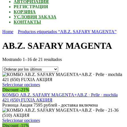
АВТОРИЗАЦИЯ
РЕГИСТРАЦИЯ
КОРЗИНА
УСЛОВИЯ ЗАКАЗА
КОНТАКТЫ
Home
Productos etiquetados “AB.Z. SAFARY MAGENTA”
AB.Z. SAFARY MAGENTA
Ordenado
Mostrando 1–16 de 21 resultados
por
los
últimos
Este
Seleccionar opciones
producto
Discount -21%
tiene
КОМБО AB.Z. SAFARY MAGENTA+AB.Z · Pelle · mochila
múltiples
421 (650) FUXIA АКЦИЯ
variantes.
Розница Акция 7595 рублей - доставка включена
Las
opciones
se
Este
Seleccionar opciones
pueden
producto
Discount -11%