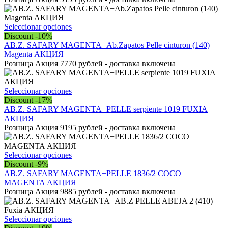
en
variantes.
la
Las
página
opciones
Este
Seleccionar opciones
de
se
producto
Discount -10%
producto
pueden
tiene
AB.Z. SAFARY MAGENTA+Ab.Zapatos Pelle cinturon (140)
elegir
múltiples
Magenta АКЦИЯ
en
variantes.
Розница Акция 7770 рублей - доставка включена
la
Las
página
opciones
de
se
Este
Seleccionar opciones
producto
pueden
producto
Discount -17%
elegir
tiene
AB.Z. SAFARY MAGENTA+PELLE serpiente 1019 FUXIA
en
múltiples
АКЦИЯ
la
variantes.
Розница Акция 9195 рублей - доставка включена
página
Las
de
opciones
producto
se
Este
Seleccionar opciones
pueden
producto
Discount -9%
elegir
tiene
AB.Z. SAFARY MAGENTA+PELLE 1836/2 COCO
en
múltiples
MAGENTA АКЦИЯ
la
variantes.
Розница Акция 9885 рублей - доставка включена
página
Las
de
opciones
producto
se
Este
Seleccionar opciones
pueden
producto