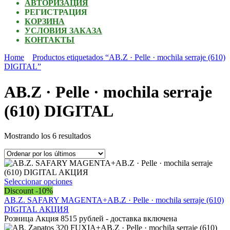
АВТОРИЗАЦИЯ
РЕГИСТРАЦИЯ
КОРЗИНА
УСЛОВИЯ ЗАКАЗА
КОНТАКТЫ
Home
Productos etiquetados “AB.Z · Pelle · mochila serraje (610)
DIGITAL”
AB.Z · Pelle · mochila serraje
(610) DIGITAL
Ordenado
Mostrando los 6 resultados
por
los
últimos
Este
Seleccionar opciones
producto
Discount -10%
tiene
AB.Z. SAFARY MAGENTA+AB.Z · Pelle · mochila serraje (610)
múltiples
DIGITAL АКЦИЯ
variantes.
Розница Акция 8515 рублей - доставка включена
Las