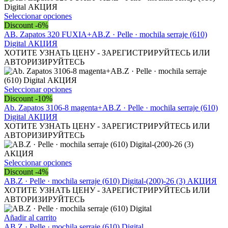
opciones
se
Este
Seleccionar opciones
pueden
producto
Discount -6%
elegir
tiene
AB. Zapatos 320 FUXIA+AB.Z · Pelle · mochila serraje (610)
en
múltiples
Digital АКЦИЯ
la
variantes.
ХОТИТЕ УЗНАТЬ ЦЕНУ - ЗАРЕГИСТРИРУЙТЕСЬ ИЛИ
página
Las
АВТОРИЗИРУЙТЕСЬ
de
opciones
producto
se
pueden
Este
Seleccionar opciones
elegir
producto
Discount -10%
en
tiene
Ab. Zapatos 3106-8 magenta+AB.Z · Pelle · mochila serraje (610)
la
múltiples
Digital АКЦИЯ
página
variantes.
ХОТИТЕ УЗНАТЬ ЦЕНУ - ЗАРЕГИСТРИРУЙТЕСЬ ИЛИ
de
Las
АВТОРИЗИРУЙТЕСЬ
producto
opciones
se
pueden
Este
Seleccionar opciones
elegir
producto
Discount -4%
en
tiene
AB.Z · Pelle · mochila serraje (610) Digital-(200)-26 (3) АКЦИЯ
la
múltiples
ХОТИТЕ УЗНАТЬ ЦЕНУ - ЗАРЕГИСТРИРУЙТЕСЬ ИЛИ
página
variantes.
АВТОРИЗИРУЙТЕСЬ
de
Las
producto
opciones
Añadir al carrito
se
AB.Z · Pelle · mochila serraje (610) Digital