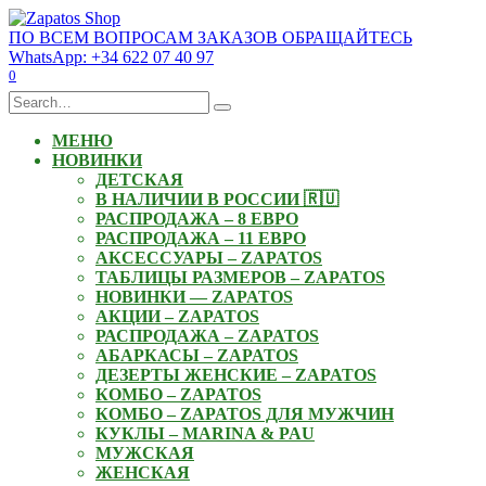
Skip
to
ПО ВСЕМ ВОПРОСАМ ЗАКАЗОВ ОБРАЩАЙТЕСЬ
content
WhatsApp: +34 622 07 40 97
0
Search
for:
МЕНЮ
НОВИНКИ
ДЕТСКАЯ
В НАЛИЧИИ В РОССИИ 🇷🇺
РАСПРОДАЖА – 8 ЕВРО
РАСПРОДАЖА – 11 ЕВРО
АКСЕССУАРЫ – ZAPATOS
ТАБЛИЦЫ РАЗМЕРОВ – ZAPATOS
НОВИНКИ — ZAPATOS
АКЦИИ – ZAPATOS
РАСПРОДАЖА – ZAPATOS
АБАРКАСЫ – ZAPATOS
ДЕЗЕРТЫ ЖЕНСКИЕ – ZAPATOS
КОМБО – ZAPATOS
КОМБО – ZAPATOS ДЛЯ МУЖЧИН
КУКЛЫ – MARINA & PAU
МУЖСКАЯ
ЖЕНСКАЯ