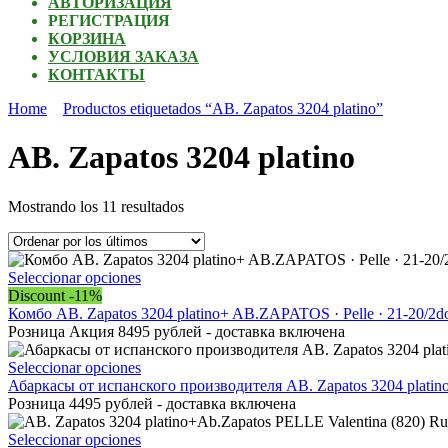
АВТОРИЗАЦИЯ
РЕГИСТРАЦИЯ
КОРЗИНА
УСЛОВИЯ ЗАКАЗА
КОНТАКТЫ
Home
Productos etiquetados “AB. Zapatos 3204 platino”
AB. Zapatos 3204 platino
Ordenado
Mostrando los 11 resultados
por
los
últimos
Este
Seleccionar opciones
producto
Discount -11%
tiene
Комбо AB. Zapatos 3204 platino+ AB.ZAPATOS · Pelle · 21-20/2
múltiples
Розница Акция 8495 рублей - доставка включена
variantes.
Las
Este
Seleccionar opciones
opciones
producto
Абаркасы от испанского производителя AB. Zapatos 3204 platin
se
tiene
Розница 4495 рублей - доставка включена
pueden
múltiples
elegir
variantes.
Este
Seleccionar opciones