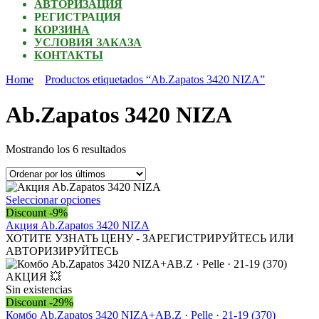
АВТОРИЗАЦИЯ
РЕГИСТРАЦИЯ
КОРЗИНА
УСЛОВИЯ ЗАКАЗА
КОНТАКТЫ
Home
Productos etiquetados “Ab.Zapatos 3420 NIZA”
Ab.Zapatos 3420 NIZA
Ordenado
Mostrando los 6 resultados
por
los
últimos
Este
Seleccionar opciones
producto
Discount -9%
tiene
Акция Ab.Zapatos 3420 NIZA
múltiples
ХОТИТЕ УЗНАТЬ ЦЕНУ - ЗАРЕГИСТРИРУЙТЕСЬ ИЛИ
variantes.
АВТОРИЗИРУЙТЕСЬ
Las
opciones
se
Sin existencias
pueden
Discount -29%
elegir
Комбо Ab.Zapatos 3420 NIZA+AB.Z · Pelle · 21-19 (370)