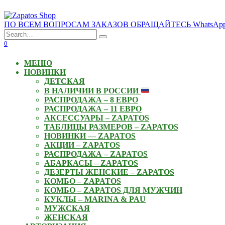
Skip
to
ПО ВСЕМ ВОПРОСАМ ЗАКАЗОВ ОБРАЩАЙТЕСЬ WhatsApp: +3
content
Search
for:
0
МЕНЮ
НОВИНКИ
ДЕТСКАЯ
В НАЛИЧИИ В РОССИИ
РАСПРОДАЖА – 8 ЕВРО
РАСПРОДАЖА – 11 ЕВРО
АКСЕССУАРЫ – ZAPATOS
ТАБЛИЦЫ РАЗМЕРОВ – ZAPATOS
НОВИНКИ — ZAPATOS
АКЦИИ – ZAPATOS
РАСПРОДАЖА – ZAPATOS
АБАРКАСЫ – ZAPATOS
ДЕЗЕРТЫ ЖЕНСКИЕ – ZAPATOS
КОМБО – ZAPATOS
КОМБО – ZAPATOS ДЛЯ МУЖЧИН
КУКЛЫ – MARINA & PAU
МУЖСКАЯ
ЖЕНСКАЯ