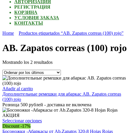
АВТОРИЗАЦИЯ
РЕГИСТРАЦИЯ
КОРЗИНА
УСЛОВИЯ ЗАКАЗА
КОНТАКТЫ
Home
Productos etiquetados “AB. Zapatos correas (100) rojo”
AB. Zapatos correas (100) rojo
Ordenado
Mostrando los 2 resultados
por
los
últimos
Añadir al carrito
Дополнительные ремешки для абаркас AB. Zapatos correas
(100) rojo
Розница 500 рублей - доставка не включена
Este
Seleccionar opciones
producto
Discount -17%
tiene
Босоножки -Абаркасы от Ab.Zapatos 320-8 Hojas Rojas