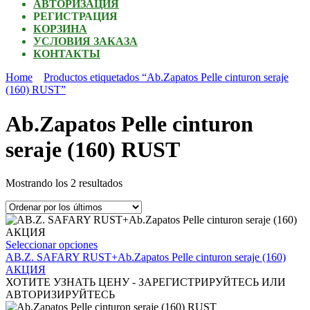
АВТОРИЗАЦИЯ
РЕГИСТРАЦИЯ
КОРЗИНА
УСЛОВИЯ ЗАКАЗА
КОНТАКТЫ
Home
Productos etiquetados “Ab.Zapatos Pelle cinturon seraje
(160) RUST”
Ab.Zapatos Pelle cinturon
seraje (160) RUST
Ordenado
Mostrando los 2 resultados
por
los
últimos
Este
Seleccionar opciones
producto
AB.Z. SAFARY RUST+Ab.Zapatos Pelle cinturon seraje (160)
tiene
АКЦИЯ
múltiples
ХОТИТЕ УЗНАТЬ ЦЕНУ - ЗАРЕГИСТРИРУЙТЕСЬ ИЛИ
variantes.
АВТОРИЗИРУЙТЕСЬ
Las