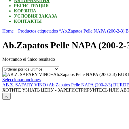
АВТОРИЗАЦИЯ
РЕГИСТРАЦИЯ
КОРЗИНА
УСЛОВИЯ ЗАКАЗА
КОНТАКТЫ
Home
Productos etiquetados “Ab.Zapatos Pelle NAPA (200-2-3
Ab.Zapatos Pelle NAPA (200-
Mostrando el único resultado
Este
Seleccionar opciones
producto
AB.Z. SAFARY VINO+Ab.Zapatos Pelle NAPA (200-2-3) BU
tiene
ХОТИТЕ УЗНАТЬ ЦЕНУ - ЗАРЕГИСТРИРУЙТЕСЬ ИЛИ АВ
múltiples
variantes.
Las
opciones
se
pueden
elegir