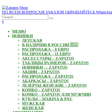
Skip
to
ПО ВСЕМ ВОПРОСАМ ЗАКАЗОВ ОБРАЩАЙТЕСЬ WhatsApp: +3
content
Search
for:
0
МЕНЮ
НОВИНКИ
ДЕТСКАЯ
В НАЛИЧИИ В РОССИИ 🇷🇺
РАСПРОДАЖА – 8 ЕВРО
РАСПРОДАЖА – 11 ЕВРО
АКСЕССУАРЫ – ZAPATOS
ТАБЛИЦЫ РАЗМЕРОВ – ZAPATOS
НОВИНКИ — ZAPATOS
АКЦИИ – ZAPATOS
РАСПРОДАЖА – ZAPATOS
АБАРКАСЫ – ZAPATOS
ДЕЗЕРТЫ ЖЕНСКИЕ – ZAPATOS
КОМБО – ZAPATOS
КОМБО – ZAPATOS ДЛЯ МУЖЧИН
КУКЛЫ – MARINA & PAU
МУЖСКАЯ
ЖЕНСКАЯ