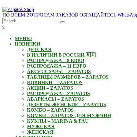
Skip
to
ПО ВСЕМ ВОПРОСАМ ЗАКАЗОВ ОБРАЩАЙТЕСЬ WhatsApp: +3
content
Search
for:
0
МЕНЮ
НОВИНКИ
ДЕТСКАЯ
В НАЛИЧИИ В РОССИИ 🇷🇺
РАСПРОДАЖА – 8 ЕВРО
РАСПРОДАЖА – 11 ЕВРО
АКСЕССУАРЫ – ZAPATOS
ТАБЛИЦЫ РАЗМЕРОВ – ZAPATOS
НОВИНКИ — ZAPATOS
АКЦИИ – ZAPATOS
РАСПРОДАЖА – ZAPATOS
АБАРКАСЫ – ZAPATOS
ДЕЗЕРТЫ ЖЕНСКИЕ – ZAPATOS
КОМБО – ZAPATOS
КОМБО – ZAPATOS ДЛЯ МУЖЧИН
КУКЛЫ – MARINA & PAU
МУЖСКАЯ
ЖЕНСКАЯ