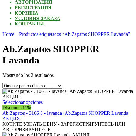
АВТОРИЗАЦИЯ
РЕГИСТРАЦИЯ
КОРЗИНА
УСЛОВИЯ ЗАКАЗА
КОНТАКТЫ
Home
Productos etiquetados “Ab.Zapatos SHOPPER Lavanda”
Ab.Zapatos SHOPPER
Lavanda
Ordenado
Mostrando los 2 resultados
por
los
últimos
Este
Seleccionar opciones
producto
Discount -11%
tiene
Ab.Zapatos • 3106-8 • lavanda+Ab.Zapatos SHOPPER Lavanda
múltiples
АКЦИЯ
variantes.
ХОТИТЕ УЗНАТЬ ЦЕНУ - ЗАРЕГИСТРИРУЙТЕСЬ ИЛИ
Las
АВТОРИЗИРУЙТЕСЬ
opciones