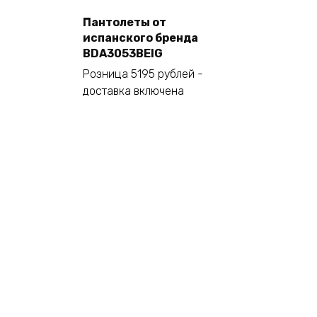
Пантолеты от
Este
Seleccionar opciones
испанского бренда
producto
BDA3053BEIG
tiene
Розница 5195 рублей -
múltiples
доставка включена
variantes.
Las
opciones
se
pueden
elegir
en
la
página
de
producto