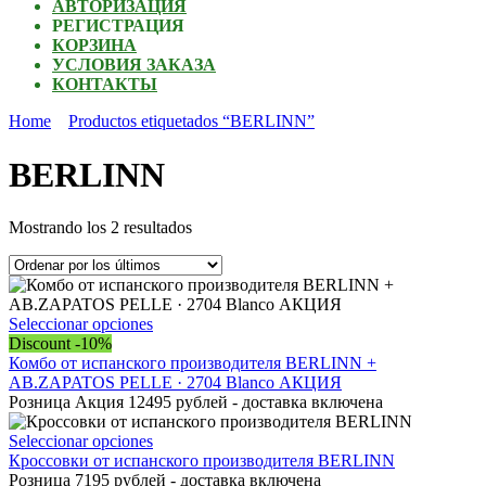
АВТОРИЗАЦИЯ
РЕГИСТРАЦИЯ
КОРЗИНА
УСЛОВИЯ ЗАКАЗА
КОНТАКТЫ
Home
Productos etiquetados “BERLINN”
BERLINN
Ordenado
Mostrando los 2 resultados
por
los
últimos
Este
Seleccionar opciones
producto
Discount -10%
tiene
Комбо от испанского производителя BERLINN +
múltiples
AB.ZAPATOS PELLE · 2704 Blanco АКЦИЯ
variantes.
Розница Акция 12495 рублей - доставка включена
Las
opciones
Este
Seleccionar opciones
se
producto
Кроссовки от испанского производителя BERLINN
pueden
tiene
Розница 7195 рублей - доставка включена