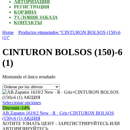
АВТОРИЗАЦИЯ
РЕГИСТРАЦИЯ
КОРЗИНА
УСЛОВИЯ ЗАКАЗА
КОНТАКТЫ
Home
Productos etiquetados “CINTURON BOLSOS (150)-6
(1)”
CINTURON BOLSOS (150)-6
(1)
Mostrando el único resultado
Este
Seleccionar opciones
producto
Discount -14%
tiene
AB.Zapatos 1619/2 New · R · Gris+CINTURON BOLSOS
múltiples
(150)-6 (1) АКЦИЯ
variantes.
ХОТИТЕ УЗНАТЬ ЦЕНУ - ЗАРЕГИСТРИРУЙТЕСЬ ИЛИ
Las
АВТОРИЗИРУЙТЕСЬ