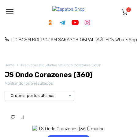
Skip
to
0
content
ПО ВСЕМ ВОПРОСАМ ЗАКАЗОВ ОБРАЩАЙТЕСЬ WhatsApp: 
Home
Productos etiquetados “JS Ondo Corazones (360)”
JS Ondo Corazones (360)
Ordenado
Mostrando los 5 resultados
por
los
últimos