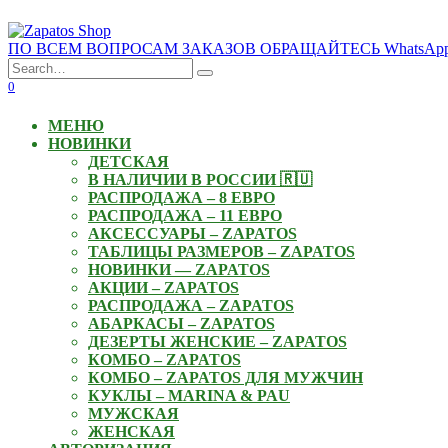
Skip
to
ПО ВСЕМ ВОПРОСАМ ЗАКАЗОВ ОБРАЩАЙТЕСЬ WhatsApp: +3
content
Search
for:
0
МЕНЮ
НОВИНКИ
ДЕТСКАЯ
В НАЛИЧИИ В РОССИИ 🇷🇺
РАСПРОДАЖА – 8 ЕВРО
РАСПРОДАЖА – 11 ЕВРО
АКСЕССУАРЫ – ZAPATOS
ТАБЛИЦЫ РАЗМЕРОВ – ZAPATOS
НОВИНКИ — ZAPATOS
АКЦИИ – ZAPATOS
РАСПРОДАЖА – ZAPATOS
АБАРКАСЫ – ZAPATOS
ДЕЗЕРТЫ ЖЕНСКИЕ – ZAPATOS
КОМБО – ZAPATOS
КОМБО – ZAPATOS ДЛЯ МУЖЧИН
КУКЛЫ – MARINA & PAU
МУЖСКАЯ
ЖЕНСКАЯ