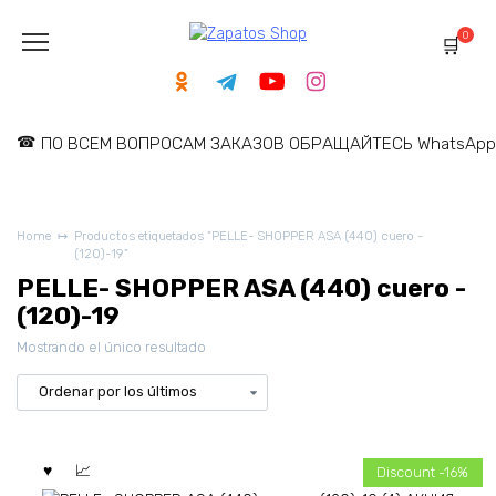
Skip
to
0
content
ПО ВСЕМ ВОПРОСАМ ЗАКАЗОВ ОБРАЩАЙТЕСЬ WhatsApp: 
Home
Productos etiquetados “PELLE- SHOPPER ASA (440) cuero -
(120)-19”
PELLE- SHOPPER ASA (440) cuero -
(120)-19
Mostrando el único resultado
Discount -16%