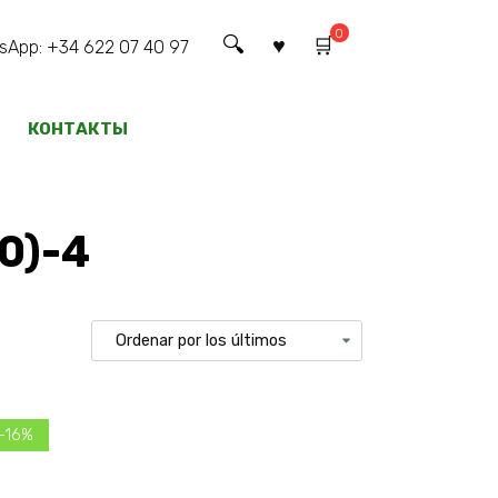
0
pp: +34 622 07 40 97
КОНТАКТЫ
0)-4
 -16%