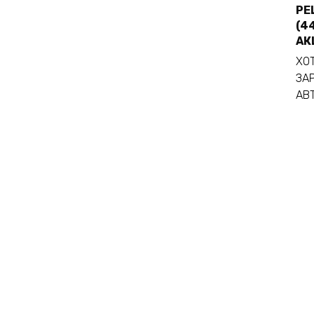
PE
(44
АК
ХОТ
ЗА
АВ