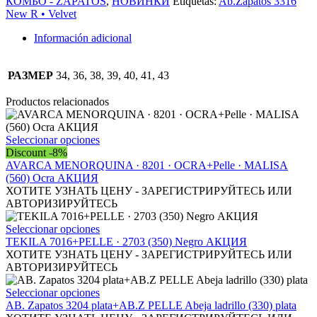
КОМБО - ZAPATOS
,
НОВИНКИ
Etiquetas:
Ab.Zapatos 3316
Velvet+PELLE
New R • Velvet
1602/2
АКЦИЯ
Información adicional
cantidad
РАЗМЕР
34, 36, 38, 39, 40, 41, 43
Productos relacionados
Este
Seleccionar opciones
producto
Discount -8%
tiene
AVARCA MENORQUINA · 8201 · OCRA+Pelle · MALISA
múltiples
(560) Ocra АКЦИЯ
variantes.
ХОТИТЕ УЗНАТЬ ЦЕНУ - ЗАРЕГИСТРИРУЙТЕСЬ ИЛИ
Las
АВТОРИЗИРУЙТЕСЬ
opciones
se
Este
Seleccionar opciones
pueden
producto
TEKILA 7016+PELLE · 2703 (350) Negro АКЦИЯ
elegir
tiene
ХОТИТЕ УЗНАТЬ ЦЕНУ - ЗАРЕГИСТРИРУЙТЕСЬ ИЛИ
en
múltiples
АВТОРИЗИРУЙТЕСЬ
la
variantes.
página
Las
Este
Seleccionar opciones
de
opciones
producto
AB. Zapatos 3204 plata+AB.Z PELLE Abeja ladrillo (330) plata