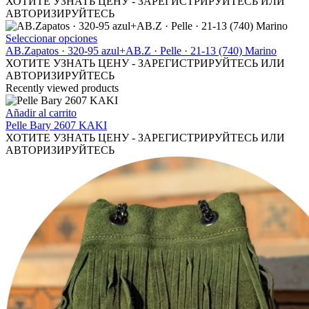
producto
se
tiene
ХОТИТЕ УЗНАТЬ ЦЕНУ - ЗАРЕГИСТРИРУЙТЕСЬ ИЛИ
pueden
múltiples
АВТОРИЗИРУЙТЕСЬ
elegir
variantes.
en
Las
Este
Seleccionar opciones
la
opciones
producto
AB.Zapatos · 320-95 azul+AB.Z · Pelle · 21-13 (740) Marino
página
se
tiene
ХОТИТЕ УЗНАТЬ ЦЕНУ - ЗАРЕГИСТРИРУЙТЕСЬ ИЛИ
de
pueden
múltiples
АВТОРИЗИРУЙТЕСЬ
producto
elegir
variantes.
Recently viewed products
en
Las
la
opciones
Añadir al carrito
página
se
Pelle Bary 2607 KAKI
de
pueden
ХОТИТЕ УЗНАТЬ ЦЕНУ - ЗАРЕГИСТРИРУЙТЕСЬ ИЛИ
producto
elegir
АВТОРИЗИРУЙТЕСЬ
en
la
página
de
producto