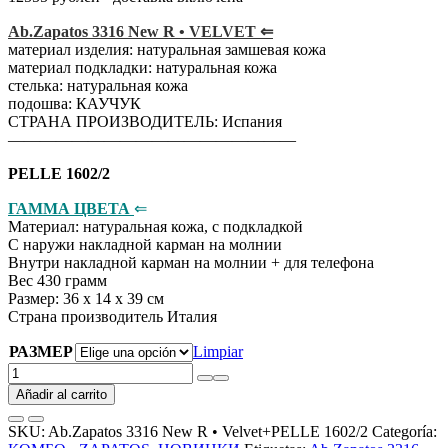
Ab.Zapatos 3316 New R • VELVET ⇐
материал изделия: натуральная замшевая кожа
материал подкладки: натуральная кожа
стелька: натуральная кожа
подошва: КАУЧУК
СТРАНА ПРОИЗВОДИТЕЛЬ: Испания
——————————————————
PELLE 1602/2
ГАММА ЦВЕТА
⇐
Материал: натуральная кожа, с подкладкой
С наружи накладной карман на молнии
Внутри накладной карман на молнии + для телефона
Вес 430 грамм
Размер: 36 х 14 х 39 см
Страна производитель Италия
РАЗМЕР
Limpiar
Ab.Zapatos
3316
Añadir al carrito
New
R
SKU:
Ab.Zapatos 3316 New R • Velvet+PELLE 1602/2
Categoría:
•