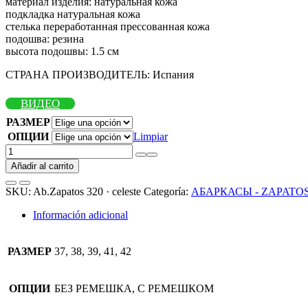
материал изделия
:
натуральная кожа
подкладка натуральная кожа
стелька переработанная прессованная кожа
подошва
:
резина
высота подошвы
:
1.5 см
СТРАНА ПРОИЗВОДИТЕЛЬ
:
Испания
ВИДЕО
РАЗМЕР
ОПЦИИ
Limpiar
Ab.Zapatos
320
Añadir al carrito
·
celeste
SKU:
Ab.Zapatos 320 · celeste
Categoría:
АБАРКАСЫ - ZAPATO
cantidad
Información adicional
РАЗМЕР
37, 38, 39, 41, 42
ОПЦИИ
БЕЗ РЕМЕШКА, С РЕМЕШКОМ