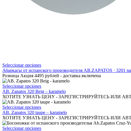
Este
Seleccionar opciones
producto
Абаркасы от испанского производителя AB.ZAPATOS · 3201 na
tiene
Розница Акция 4495 рублей - доставка включена
múltiples
variantes.
Este
Seleccionar opciones
Las
producto
AB. Zapatos 320 Beig – karamelo
opciones
tiene
ХОТИТЕ УЗНАТЬ ЦЕНУ - ЗАРЕГИСТРИРУЙТЕСЬ ИЛИ АВ
se
múltiples
pueden
variantes.
Este
Seleccionar opciones
elegir
Las
producto
AB. Zapatos 320 taupe – karamelo
en
opciones
tiene
ХОТИТЕ УЗНАТЬ ЦЕНУ - ЗАРЕГИСТРИРУЙТЕСЬ ИЛИ АВ
la
se
múltiples
página
pueden
variantes.
Este
Seleccionar opciones