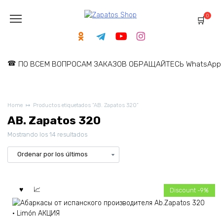
Skip
to
0
content
ПО ВСЕМ ВОПРОСАМ ЗАКАЗОВ ОБРАЩАЙТЕСЬ WhatsApp: 
Home
Productos etiquetados “AB. Zapatos 320”
AB. Zapatos 320
Ordenado
Mostrando los 14 resultados
por
los
últimos
Discount -9%