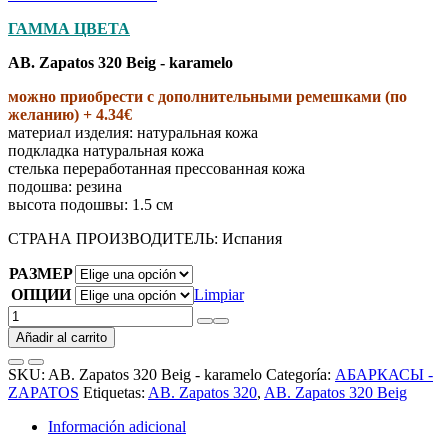
ГАММА ЦВЕТА
AB. Zapatos 320 Beig - karamelo
можно приобрести с дополнительными ремешками (по
желанию) + 4.34€
материал изделия
:
натуральная кожа
подкладка натуральная кожа
стелька переработанная прессованная кожа
подошва
:
резина
высота подошвы
:
1.5 см
СТРАНА ПРОИЗВОДИТЕЛЬ
:
Испания
РАЗМЕР
ОПЦИИ
Limpiar
AB.
Zapatos
Añadir al carrito
320
Beig
SKU:
AB. Zapatos 320 Beig - karamelo
Categoría:
АБАРКАСЫ -
-
ZAPATOS
Etiquetas:
AB. Zapatos 320
,
AB. Zapatos 320 Beig
karamelo
cantidad
Información adicional