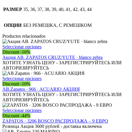
РАЗМЕР
35, 36, 37, 38, 39, 40, 41, 42, 43, 44
ОПЦИИ
БЕЗ РЕМЕШКА, С РЕМЕШКОМ
Productos relacionados
Este
Seleccionar opciones
producto
Discount -16%
tiene
Акция AB. ZAPATOS CRUZ/YUTE · blanco zebra
múltiples
ХОТИТЕ УЗНАТЬ ЦЕНУ - ЗАРЕГИСТРИРУЙТЕСЬ ИЛИ
variantes.
АВТОРИЗИРУЙТЕСЬ
Las
opciones
Este
Seleccionar opciones
se
producto
Discount -10%
pueden
tiene
AB.Zapatos · 966 · ACUARIO АКЦИЯ
elegir
múltiples
ХОТИТЕ УЗНАТЬ ЦЕНУ - ЗАРЕГИСТРИРУЙТЕСЬ ИЛИ
en
variantes.
АВТОРИЗИРУЙТЕСЬ
la
Las
página
opciones
Este
Seleccionar opciones
de
se
producto
Discount -44%
producto
pueden
tiene
ZAPATOS · 3206 BOSCO РАСПРОДАЖА – 9 ЕВРО
elegir
múltiples
Розница Акция 3600 рублей - доставка включена
en
variantes.