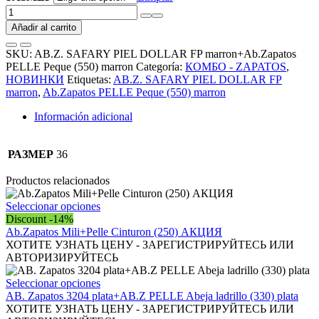
AB.Z.
SAFARY
Añadir al carrito
PIEL
DOLLAR
SKU:
AB.Z. SAFARY PIEL DOLLAR FP marron+Ab.Zapatos
FP
PELLE Peque (550) marron
Categoría:
КОМБО - ZAPATOS
,
marron+Ab.Zapatos
НОВИНКИ
Etiquetas:
AB.Z. SAFARY PIEL DOLLAR FP
PELLE
marron
,
Ab.Zapatos PELLE Peque (550) marron
Peque
(550)
Información adicional
marron
АКЦИЯ
cantidad
РАЗМЕР
36
Productos relacionados
Este
Seleccionar opciones
producto
Discount -14%
tiene
Ab.Zapatos Mili+Pelle Cinturon (250) АКЦИЯ
múltiples
ХОТИТЕ УЗНАТЬ ЦЕНУ - ЗАРЕГИСТРИРУЙТЕСЬ ИЛИ
variantes.
АВТОРИЗИРУЙТЕСЬ
Las
opciones
Este
Seleccionar opciones
se
producto
AB. Zapatos 3204 plata+AB.Z PELLE Abeja ladrillo (330) plata
pueden
tiene
ХОТИТЕ УЗНАТЬ ЦЕНУ - ЗАРЕГИСТРИРУЙТЕСЬ ИЛИ