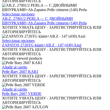
elegir
múltiples
АВТОРИЗИРУЙТЕСЬ
en
variantes.
la
Las
página
opciones
Este
Seleccionar opciones
de
se
producto
AB.Z. 27001/2 PERLA — С ДВОЙНЫМИ
producto
pueden
tiene
ШНУРКАМИ+Ab.Zapatos Pelle cinturon (140) Perla
elegir
múltiples
ХОТИТЕ УЗНАТЬ ЦЕНУ - ЗАРЕГИСТРИРУЙТЕСЬ ИЛИ
en
variantes.
АВТОРИЗИРУЙТЕСЬ
la
Las
página
opciones
Este
Seleccionar opciones
de
se
producto
ZAPATOS 2726TG klaim+AB.Z · 147 (430) Azul
producto
pueden
tiene
ХОТИТЕ УЗНАТЬ ЦЕНУ - ЗАРЕГИСТРИРУЙТЕСЬ ИЛИ
elegir
múltiples
АВТОРИЗИРУЙТЕСЬ
en
variantes.
Recently viewed products
la
Las
página
opciones
Añadir al carrito
de
se
Pelle Bary 2607 KAKI
producto
pueden
ХОТИТЕ УЗНАТЬ ЦЕНУ - ЗАРЕГИСТРИРУЙТЕСЬ ИЛИ
elegir
АВТОРИЗИРУЙТЕСЬ
en
la
Añadir al carrito
página
Pelle Bary 2607 VERDE
de
ХОТИТЕ УЗНАТЬ ЦЕНУ - ЗАРЕГИСТРИРУЙТЕСЬ ИЛИ
producto
АВТОРИЗИРУЙТЕСЬ