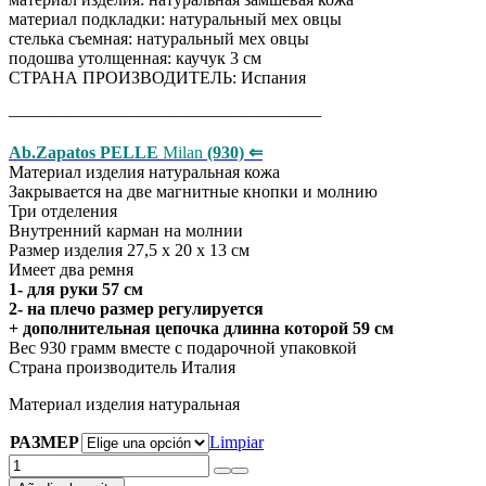
материал подкладки: натуральный мех овцы
стелька съемная: натуральный мех овцы
подошва утолщенная: каучук 3 см
СТРАНА ПРОИЗВОДИТЕЛЬ: Испания
——————————————————
Ab.Zapatos PELLE
Milan
(930) ⇐
Материал изделия натуральная кожа
Закрывается на две магнитные кнопки и молнию
Три отделения
Внутренний карман на молнии
Размер изделия 27,5 х 20 х 13 см
Имеет два ремня
1- для руки 57 см
2- на плечо размер регулируется
+ дополнительная цепочка длинна которой 59 см
Вес 930 грамм вместе с подарочной упаковкой
Страна производитель Италия
Материал изделия натуральная
РАЗМЕР
Limpiar
Ab.Zapatos
UGY