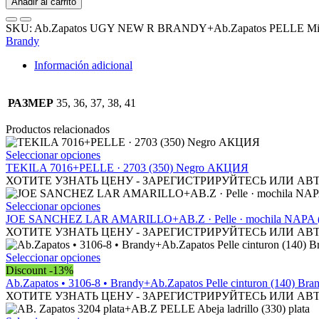
Añadir al carrito
NEW
R
SKU:
Ab.Zapatos UGY NEW R BRANDY+Ab.Zapatos PELLE Mil
BRANDY+Ab.Zapatos
Brandy
PELLE
Milan
Información adicional
(930)
АКЦИЯ
cantidad
РАЗМЕР
35, 36, 37, 38, 41
Productos relacionados
Este
Seleccionar opciones
producto
TEKILA 7016+PELLE · 2703 (350) Negro АКЦИЯ
tiene
ХОТИТЕ УЗНАТЬ ЦЕНУ - ЗАРЕГИСТРИРУЙТЕСЬ ИЛИ АВ
múltiples
variantes.
Este
Seleccionar opciones
Las
producto
JOE SANCHEZ LAR AMARILLO+AB.Z · Pelle · mochila NAP
opciones
tiene
ХОТИТЕ УЗНАТЬ ЦЕНУ - ЗАРЕГИСТРИРУЙТЕСЬ ИЛИ АВ
se
múltiples
pueden
variantes.
Este
Seleccionar opciones
elegir
Las
producto
Discount -13%
en
opciones
tiene
Ab.Zapatos • 3106-8 • Brandy+Ab.Zapatos Pelle cinturon (140) B
la
se
múltiples
ХОТИТЕ УЗНАТЬ ЦЕНУ - ЗАРЕГИСТРИРУЙТЕСЬ ИЛИ АВ
página
pueden
variantes.