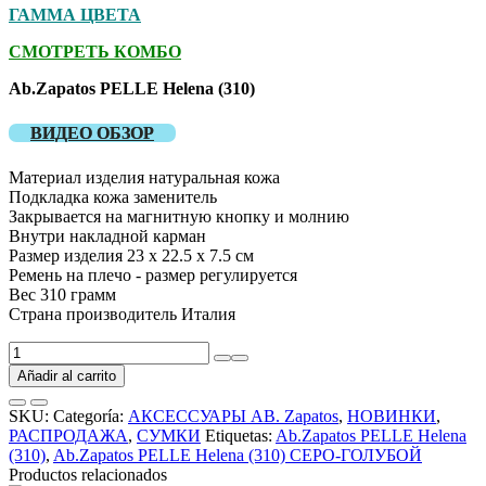
ГАММА ЦВЕТА
СМОТРЕТЬ КОМБО
Ab.Zapatos PELLE Helena (310)
ВИДЕО ОБЗОР
Материал изделия натуральная кожа
Подкладка кожа заменитель
Закрывается на магнитную кнопку и молнию
Внутри накладной карман
Размер изделия 23 х 22.5 х 7.5 см
Ремень на плечо - размер регулируется
Вес 310 грамм
Страна производитель Италия
Итальянская
сумка
Añadir al carrito
Ab.Zapatos
PELLE
SKU:
Categoría:
АКСЕССУАРЫ AB. Zapatos
,
НОВИНКИ
,
Helena
РАСПРОДАЖА
,
СУМКИ
Etiquetas:
Ab.Zapatos PELLE Helena
(310)
(310)
,
Ab.Zapatos PELLE Helena (310) СЕРО-ГОЛУБОЙ
Gris
Productos relacionados