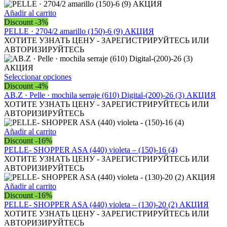
Акция
cantidad
Añadir al carrito
Discount -3%
PELLE · 2704/2 amarillo (150)-6 (9) АКЦИЯ
ХОТИТЕ УЗНАТЬ ЦЕНУ - ЗАРЕГИСТРИРУЙТЕСЬ ИЛИ
АВТОРИЗИРУЙТЕСЬ
Este
Seleccionar opciones
producto
Discount -4%
tiene
AB.Z · Pelle · mochila serraje (610) Digital-(200)-26 (3) АКЦИЯ
múltiples
ХОТИТЕ УЗНАТЬ ЦЕНУ - ЗАРЕГИСТРИРУЙТЕСЬ ИЛИ
variantes.
АВТОРИЗИРУЙТЕСЬ
Las
opciones
Añadir al carrito
se
Discount -16%
pueden
PELLE- SHOPPER ASA (440) violeta – (150)-16 (4)
elegir
ХОТИТЕ УЗНАТЬ ЦЕНУ - ЗАРЕГИСТРИРУЙТЕСЬ ИЛИ
en
АВТОРИЗИРУЙТЕСЬ
la
página
Añadir al carrito
de
Discount -16%
producto
PELLE- SHOPPER ASA (440) violeta – (130)-20 (2) АКЦИЯ
ХОТИТЕ УЗНАТЬ ЦЕНУ - ЗАРЕГИСТРИРУЙТЕСЬ ИЛИ
АВТОРИЗИРУЙТЕСЬ