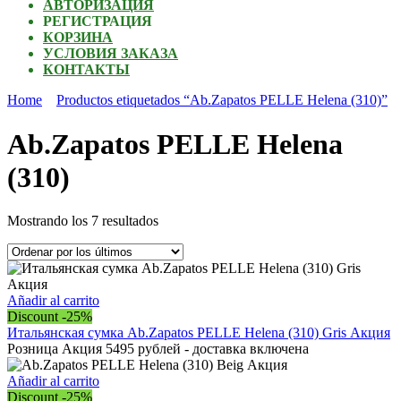
АВТОРИЗАЦИЯ
РЕГИСТРАЦИЯ
КОРЗИНА
УСЛОВИЯ ЗАКАЗА
КОНТАКТЫ
Home
Productos etiquetados “Ab.Zapatos PELLE Helena (310)”
Ab.Zapatos PELLE Helena
(310)
Ordenado
Mostrando los 7 resultados
por
los
últimos
Añadir al carrito
Discount -25%
Итальянская сумка Ab.Zapatos PELLE Helena (310) Gris Акция
Розница Акция 5495 рублей - доставка включена
Añadir al carrito
Discount -25%