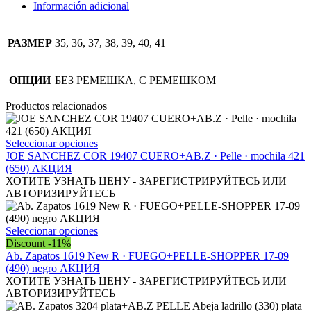
cantidad
Información adicional
РАЗМЕР
35, 36, 37, 38, 39, 40, 41
ОПЦИИ
БЕЗ РЕМЕШКА, С РЕМЕШКОМ
Productos relacionados
Este
Seleccionar opciones
producto
JOE SANCHEZ COR 19407 CUERO+AB.Z · Pelle · mochila 421
tiene
(650) АКЦИЯ
múltiples
ХОТИТЕ УЗНАТЬ ЦЕНУ - ЗАРЕГИСТРИРУЙТЕСЬ ИЛИ
variantes.
АВТОРИЗИРУЙТЕСЬ
Las
opciones
se
Este
Seleccionar opciones
pueden
producto
Discount -11%
elegir
tiene
Ab. Zapatos 1619 New R · FUEGO+PELLE-SHOPPER 17-09
en
múltiples
(490) negro АКЦИЯ
la
variantes.
ХОТИТЕ УЗНАТЬ ЦЕНУ - ЗАРЕГИСТРИРУЙТЕСЬ ИЛИ
página
Las
АВТОРИЗИРУЙТЕСЬ
de
opciones