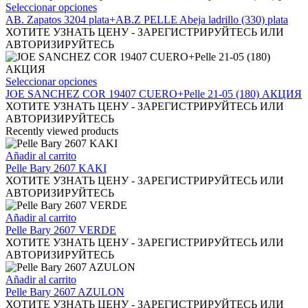
producto
se
Este
Seleccionar opciones
pueden
producto
AB. Zapatos 3204 plata+AB.Z PELLE Abeja ladrillo (330) plata
elegir
tiene
ХОТИТЕ УЗНАТЬ ЦЕНУ - ЗАРЕГИСТРИРУЙТЕСЬ ИЛИ
en
múltiples
АВТОРИЗИРУЙТЕСЬ
la
variantes.
página
Las
de
opciones
Este
Seleccionar opciones
producto
se
producto
JOE SANCHEZ COR 19407 CUERO+Pelle 21-05 (180) АКЦИЯ
pueden
tiene
ХОТИТЕ УЗНАТЬ ЦЕНУ - ЗАРЕГИСТРИРУЙТЕСЬ ИЛИ
elegir
múltiples
АВТОРИЗИРУЙТЕСЬ
en
variantes.
Recently viewed products
la
Las
página
opciones
Añadir al carrito
de
se
Pelle Bary 2607 KAKI
producto
pueden
ХОТИТЕ УЗНАТЬ ЦЕНУ - ЗАРЕГИСТРИРУЙТЕСЬ ИЛИ
elegir
АВТОРИЗИРУЙТЕСЬ
en
la
Añadir al carrito
página
Pelle Bary 2607 VERDE
de
ХОТИТЕ УЗНАТЬ ЦЕНУ - ЗАРЕГИСТРИРУЙТЕСЬ ИЛИ
producto
АВТОРИЗИРУЙТЕСЬ
Añadir al carrito
Pelle Bary 2607 AZULON
ХОТИТЕ УЗНАТЬ ЦЕНУ - ЗАРЕГИСТРИРУЙТЕСЬ ИЛИ