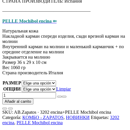
СТРАНА ПРОИЗВОДИТЕЛЬ: Испания
———————————————————
PELLE Mochibol encina ⇐
Натуральная кожа
Накладной карман спереди изделия, сзади врезной карман на
молнии
Внутренний карман на молнии и маленький карманчик + по
середине отделение на молнии
Закрывается на молнию
Размер 36 х 29 х 10 см
Вес 1060 гр
Страна производитель Италия
РАЗМЕР
ОПЦИИ
Limpiar
AB.Zapatos
·
Añadir al carrito
3202
encina+PELLE
SKU:
AB.Zapatos · 3202 encina+PELLE Mochibol encina
Mochibol
Categoría:
КОМБО - ZAPATOS
,
НОВИНКИ
Etiquetas:
3202
encina
encina
,
PELLE Mochibol encina
АКЦИЯ