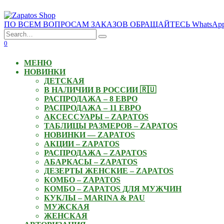
Skip
to
ПО ВСЕМ ВОПРОСАМ ЗАКАЗОВ ОБРАЩАЙТЕСЬ WhatsApp: +3
content
Search
for:
0
МЕНЮ
НОВИНКИ
ДЕТСКАЯ
В НАЛИЧИИ В РОССИИ 🇷🇺
РАСПРОДАЖА – 8 ЕВРО
РАСПРОДАЖА – 11 ЕВРО
АКСЕССУАРЫ – ZAPATOS
ТАБЛИЦЫ РАЗМЕРОВ – ZAPATOS
НОВИНКИ — ZAPATOS
АКЦИИ – ZAPATOS
РАСПРОДАЖА – ZAPATOS
АБАРКАСЫ – ZAPATOS
ДЕЗЕРТЫ ЖЕНСКИЕ – ZAPATOS
КОМБО – ZAPATOS
КОМБО – ZAPATOS ДЛЯ МУЖЧИН
КУКЛЫ – MARINA & PAU
МУЖСКАЯ
ЖЕНСКАЯ