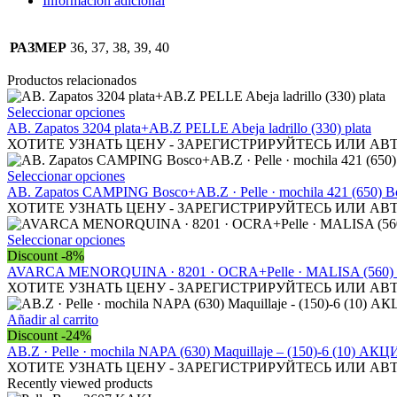
Información adicional
cantidad
РАЗМЕР
36, 37, 38, 39, 40
Productos relacionados
Este
Seleccionar opciones
producto
AB. Zapatos 3204 plata+AB.Z PELLE Abeja ladrillo (330) plata
tiene
ХОТИТЕ УЗНАТЬ ЦЕНУ - ЗАРЕГИСТРИРУЙТЕСЬ ИЛИ АВ
múltiples
variantes.
Este
Seleccionar opciones
Las
producto
АВ. Zapatos CAMPING Bosco+AB.Z · Pelle · mochila 421 (650) B
opciones
tiene
ХОТИТЕ УЗНАТЬ ЦЕНУ - ЗАРЕГИСТРИРУЙТЕСЬ ИЛИ АВ
se
múltiples
pueden
variantes.
Este
Seleccionar opciones
elegir
Las
producto
Discount -8%
en
opciones
tiene
AVARCA MENORQUINA · 8201 · OCRA+Pelle · MALISA (560)
la
se
múltiples
ХОТИТЕ УЗНАТЬ ЦЕНУ - ЗАРЕГИСТРИРУЙТЕСЬ ИЛИ АВ
página
pueden
variantes.
de
elegir
Las
Añadir al carrito
producto
en
opciones
Discount -24%
la
se
AB.Z · Pelle · mochila NAPA (630) Maquillaje – (150)-6 (10) АК
página
pueden
ХОТИТЕ УЗНАТЬ ЦЕНУ - ЗАРЕГИСТРИРУЙТЕСЬ ИЛИ АВ
de
elegir
Recently viewed products