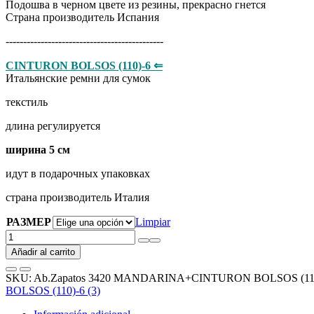
Подошва в черном цвете из резины, прекрасно гнется
Страна производитель Испания
---------------------------------------------
CINTURON BOLSOS (110)-6 ⇐
Итальянские ремни для сумок
​​​​​текстиль
длина регулируется
ширина 5 см
идут в подарочных упаковках
страна производитель Италия
РАЗМЕР
Limpiar
Ab.Zapatos
3420
Añadir al carrito
MANDARINA+CINTURON
BOLSOS
SKU:
Ab.Zapatos 3420 MANDARINA+CINTURON BOLSOS (110)
(110)-6
BOLSOS (110)-6 (3)
(3)
АКЦИЯ