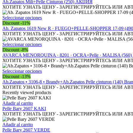
tiene
Ab.Zapatos Mili+Pelle Cinturon (250) АКЦИЯ
múltiples
ХОТИТЕ УЗНАТЬ ЦЕНУ - ЗАРЕГИСТРИРУЙТЕСЬ ИЛИ АВ
variantes.
Las
Este
Seleccionar opciones
opciones
producto
Discount -11%
se
tiene
Ab. Zapatos 1619 New R · FUEGO+PELLE-SHOPPER 17-09 (49
pueden
múltiples
ХОТИТЕ УЗНАТЬ ЦЕНУ - ЗАРЕГИСТРИРУЙТЕСЬ ИЛИ АВ
elegir
variantes.
en
Las
Este
Seleccionar opciones
la
opciones
producto
Discount -8%
página
se
tiene
AVARCA MENORQUINA · 8201 · OCRA+Pelle · MALISA (560)
de
pueden
múltiples
ХОТИТЕ УЗНАТЬ ЦЕНУ - ЗАРЕГИСТРИРУЙТЕСЬ ИЛИ АВ
producto
elegir
variantes.
en
Las
Este
Seleccionar opciones
la
opciones
producto
Discount -13%
página
se
tiene
Ab.Zapatos • 3106-8 • Brandy+Ab.Zapatos Pelle cinturon (140) 
de
pueden
múltiples
ХОТИТЕ УЗНАТЬ ЦЕНУ - ЗАРЕГИСТРИРУЙТЕСЬ ИЛИ АВ
producto
elegir
variantes.
Recently viewed products
en
Las
la
opciones
Añadir al carrito
página
se
Pelle Bary 2607 KAKI
de
pueden
ХОТИТЕ УЗНАТЬ ЦЕНУ - ЗАРЕГИСТРИРУЙТЕСЬ ИЛИ АВ
producto
elegir
en
Añadir al carrito
la
Pelle Bary 2607 VERDE