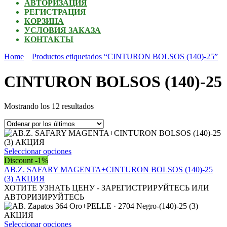
АВТОРИЗАЦИЯ
РЕГИСТРАЦИЯ
КОРЗИНА
УСЛОВИЯ ЗАКАЗА
КОНТАКТЫ
Home
Productos etiquetados “CINTURON BOLSOS (140)-25”
CINTURON BOLSOS (140)-25
Ordenado
Mostrando los 12 resultados
por
los
últimos
Este
Seleccionar opciones
producto
Discount -1%
tiene
AB.Z. SAFARY MAGENTA+CINTURON BOLSOS (140)-25
múltiples
(3) АКЦИЯ
variantes.
ХОТИТЕ УЗНАТЬ ЦЕНУ - ЗАРЕГИСТРИРУЙТЕСЬ ИЛИ
Las
АВТОРИЗИРУЙТЕСЬ
opciones
se
pueden
Este
Seleccionar opciones