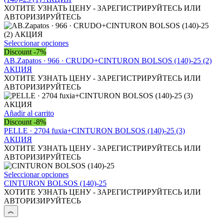
ХОТИТЕ УЗНАТЬ ЦЕНУ - ЗАРЕГИСТРИРУЙТЕСЬ ИЛИ
АВТОРИЗИРУЙТЕСЬ
Este
Seleccionar opciones
producto
Discount -7%
tiene
AB.Zapatos · 966 · CRUDO+CINTURON BOLSOS (140)-25 (2)
múltiples
АКЦИЯ
variantes.
ХОТИТЕ УЗНАТЬ ЦЕНУ - ЗАРЕГИСТРИРУЙТЕСЬ ИЛИ
Las
АВТОРИЗИРУЙТЕСЬ
opciones
se
pueden
Añadir al carrito
elegir
Discount -8%
en
PELLE · 2704 fuxia+CINTURON BOLSOS (140)-25 (3)
la
АКЦИЯ
página
ХОТИТЕ УЗНАТЬ ЦЕНУ - ЗАРЕГИСТРИРУЙТЕСЬ ИЛИ
de
АВТОРИЗИРУЙТЕСЬ
producto
Este
Seleccionar opciones
producto
CINTURON BOLSOS (140)-25
tiene
ХОТИТЕ УЗНАТЬ ЦЕНУ - ЗАРЕГИСТРИРУЙТЕСЬ ИЛИ
múltiples
АВТОРИЗИРУЙТЕСЬ
variantes.
Las