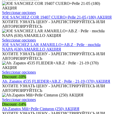
Este
Seleccionar opciones
producto
JOE SANCHEZ COR 19407 CUERO+Pelle 21-05 (180) АКЦИЯ
tiene
ХОТИТЕ УЗНАТЬ ЦЕНУ - ЗАРЕГИСТРИРУЙТЕСЬ ИЛИ
múltiples
АВТОРИЗИРУЙТЕСЬ
variantes.
Las
opciones
Este
Seleccionar opciones
se
producto
JOE SANCHEZ LAR AMARILLO+AB.Z · Pelle · mochila
pueden
tiene
NAPA (630) AMARILLO АКЦИЯ
elegir
múltiples
ХОТИТЕ УЗНАТЬ ЦЕНУ - ЗАРЕГИСТРИРУЙТЕСЬ ИЛИ
en
variantes.
АВТОРИЗИРУЙТЕСЬ
la
Las
página
opciones
de
se
Este
Seleccionar opciones
producto
pueden
producto
Discount -10%
elegir
tiene
Ab. Zapatos 4535 FLIEDER+AB.Z · Pelle · 21-19 (370) АКЦИЯ
en
múltiples
ХОТИТЕ УЗНАТЬ ЦЕНУ - ЗАРЕГИСТРИРУЙТЕСЬ ИЛИ
la
variantes.
АВТОРИЗИРУЙТЕСЬ
página
Las
de
opciones
Este
Seleccionar opciones
producto
se
producto
Discount -14%
pueden
tiene
Ab.Zapatos Mili+Pelle Cinturon (250) АКЦИЯ
elegir
múltiples
ХОТИТЕ УЗНАТЬ ЦЕНУ - ЗАРЕГИСТРИРУЙТЕСЬ ИЛИ