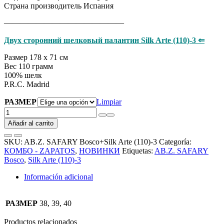
Страна производитель Испания
———————————————
Двух сторонний шелковый палантин Silk Arte (110)-3 ⇐
Размер 178 х 71 см
Вес 110 грамм
100% шелк
P.R.C. Madrid
РАЗМЕР
Limpiar
AB.Z.
SAFARY
Añadir al carrito
Bosco+Silk
Arte
SKU:
AB.Z. SAFARY Bosco+Silk Arte (110)-3
Categoría:
(110)-3
КОМБО - ZAPATOS
,
НОВИНКИ
Etiquetas:
AB.Z. SAFARY
АКЦИЯ
Bosco
,
Silk Arte (110)-3
cantidad
Información adicional
РАЗМЕР
38, 39, 40
Productos relacionados