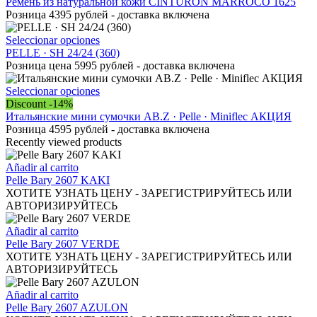
Ремень из натуральной кожи CINTURON MARROCO 1625
Розница 4395 рублей - доставка включена
Este
Seleccionar opciones
producto
PELLE · SH 24/24 (360)
tiene
Розница цена 5995 рублей - доставка включена
múltiples
variantes.
Este
Seleccionar opciones
Las
producto
Discount -14%
opciones
tiene
Итальянские мини сумочки AB.Z · Pelle · Miniflec АКЦИЯ
se
múltiples
Розница 4595 рублей - доставка включена
pueden
variantes.
Recently viewed products
elegir
Las
en
opciones
Añadir al carrito
la
se
Pelle Bary 2607 KAKI
página
pueden
ХОТИТЕ УЗНАТЬ ЦЕНУ - ЗАРЕГИСТРИРУЙТЕСЬ ИЛИ
de
elegir
АВТОРИЗИРУЙТЕСЬ
producto
en
la
Añadir al carrito
página
Pelle Bary 2607 VERDE
de
ХОТИТЕ УЗНАТЬ ЦЕНУ - ЗАРЕГИСТРИРУЙТЕСЬ ИЛИ
producto
АВТОРИЗИРУЙТЕСЬ
Añadir al carrito
Pelle Bary 2607 AZULON