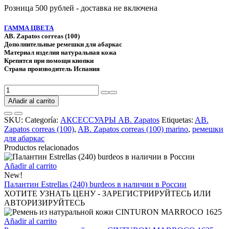
Розница 500 рублей - доставка не включена
ГАММА ЦВЕТА
AB. Zapatos correas (100)
Дополнительные ремешки для абаркас
Материал изделия натуральная кожа
Крепятся при помощи кнопки
Страна производитель Испания
Дополнительные
ремешки
Añadir al carrito
для
абаркас
SKU:
Categoría:
АКСЕССУАРЫ AB. Zapatos
Etiquetas:
AB.
AB.
Zapatos correas (100)
,
AB. Zapatos correas (100) marino
,
ремешки
Zapatos
для абаркас
correas
Productos relacionados
(100)
Marino
Añadir al carrito
cantidad
New!
Палантин Estrellas (240) burdeos в наличии в России
ХОТИТЕ УЗНАТЬ ЦЕНУ - ЗАРЕГИСТРИРУЙТЕСЬ ИЛИ
АВТОРИЗИРУЙТЕСЬ
Añadir al carrito