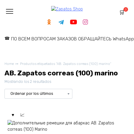
Skip
to
0
content
ПО ВСЕМ ВОПРОСАМ ЗАКАЗОВ ОБРАЩАЙТЕСЬ WhatsApp: 
Home
Productos etiquetados “AB. Zapatos correas (100) marino”
AB. Zapatos correas (100) marino
Ordenado
Mostrando los 2 resultados
por
los
últimos